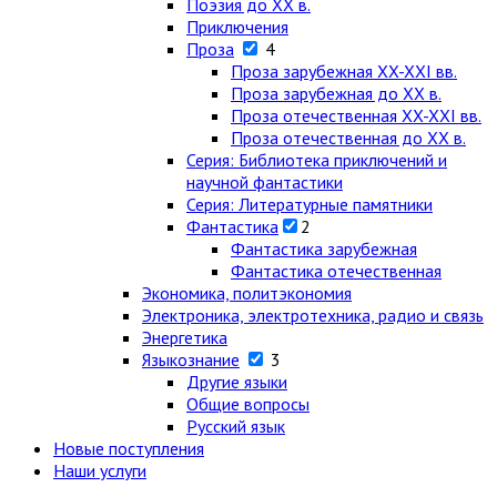
Поэзия до XX в.
Приключения
Проза
4
Проза зарубежная XX-XXI вв.
Проза зарубежная до XX в.
Проза отечественная XX-XXI вв.
Проза отечественная до XX в.
Серия: Библиотека приключений и
научной фантастики
Серия: Литературные памятники
Фантастика
2
Фантастика зарубежная
Фантастика отечественная
Экономика, политэкономия
Электроника, электротехника, радио и связь
Энергетика
Языкознание
3
Другие языки
Общие вопросы
Русский язык
Новые поступления
Наши услуги