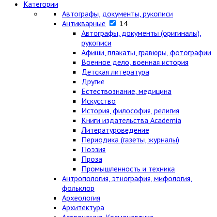
Категории
Автографы, документы, рукописи
Антикварные
14
Автографы, документы (оригиналы),
рукописи
Афиши, плакаты, гравюры, фотографии
Военное дело, военная история
Детская литература
Другие
Естествознание, медицина
Искусство
История, философия, религия
Книги издательства Academia
Литературоведение
Периодика (газеты, журналы)
Поэзия
Проза
Промышленность и техника
Антропология, этнография, мифология,
фольклор
Археология
Архитектура