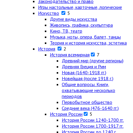
Законодательство и право
Игры настольные, карточные, логические
Искусство
5
Другие виды искусства
Живопись, графика, скульптура
Кино, ТВ, театр
Музыка, ноты, опера, балет, танцы
Теория и история искусства, эстетика
История
2
История всемирная
7
Древний мир (другие регионы)
Древняя Греция и Рим
Новая (1640-1918 гг.)
Новейшая (после 1918 г.)
Общие вопросы. Книги,
охватывающие несколько
периодов
Первобытное общество
Средние века (476-1640 гг.)
История России
5
История России 1240-1700 гг.
История России 1700-1917 гг.
История России до 1240 г.