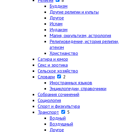
Религия
8
Буддизм
Другие религии и культы
Другое
Ислам
Иудаизм
Магия, оккультизм, астрология
Религиоведение, история религии,
атеизм
Христианство
Сатира и юмор
Секс и эротика
Сельское хозяйство
Словари
2
Иностранных языков
Энциклопедии, справочники
Собрания сочинений
Социология
Спорт и физкультура
Транспорт
5
Водный
Воздушный
Другое