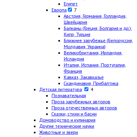
Египет
Европа
7
Австрия, Германия, Голландия,
Швейцария
Балканы (Греция, Болгария и др.),
Кипр, Турция
Ближнее зарубежье (Белоруссия,
Молдавия, Украина)
Великобритания, Ирландия,
Исландия
Италия, Испания, Португалия,
Франция
Кавказ, Закавказье
Скандинавия, Прибалтика
Детская литература
4
Познавательная
Проза зарубежных авторов
Проза отечественных авторов
Сказки, стихи и басни
Домоводство и кулинария
Другие технические науки
Животные и звери