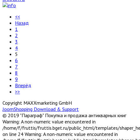
<<
Назад
1
2
3
4
5
6
7
8
9
Вперёд
>>
Copyright MAXXmarketing GmbH
JoomShopping Download & Support
© 2019 "Параграф" Покупка и продажа антикварных книг
Warning: A non-numeric value encountered in
/home/f/fruttis/fruttis.bget.ru/public_html/templates/shaper_
on line 24 Warning: A non-numeric value encountered in