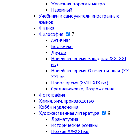
Железная дорога и метро
Наземный
Учебники и самоучители иностранных
языков
Физика
Философия
7
Античная
Восточная
Другое
Новейшее время. Западная. (ХХ-ХХI
вв.)
Новейшее время. Отечественная. (ХХ-
ХХI вв.)
Новое время (XVIII-XIX вв.)
Средневековье, Возрождение
Фотография
Химия, хим. производство
Хобби и увлечения
Художественная литература
9
Драматургия
Исторические романы
Поэзия XX-XXI вв.