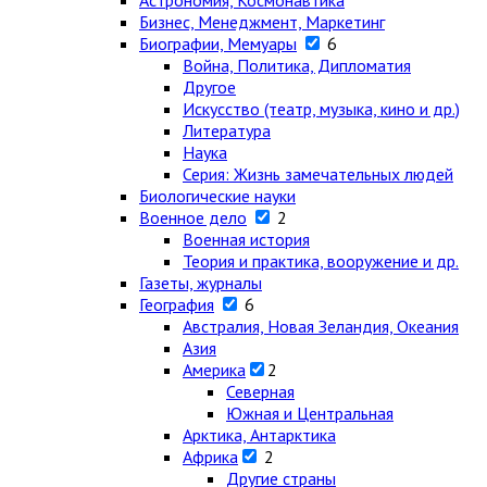
Астрономия, Космонавтика
Бизнес, Менеджмент, Маркетинг
Биографии, Мемуары
6
Война, Политика, Дипломатия
Другое
Искусство (театр, музыка, кино и др.)
Литература
Наука
Серия: Жизнь замечательных людей
Биологические науки
Военное дело
2
Военная история
Теория и практика, вооружение и др.
Газеты, журналы
География
6
Австралия, Новая Зеландия, Океания
Азия
Америка
2
Северная
Южная и Центральная
Арктика, Антарктика
Африка
2
Другие страны