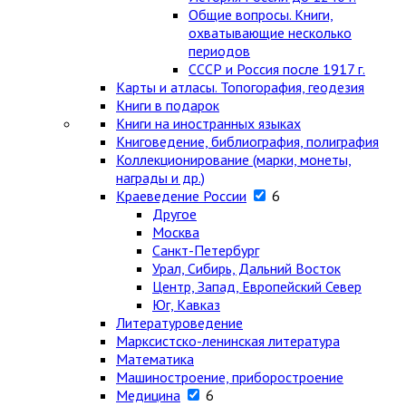
Общие вопросы. Книги,
охватывающие несколько
периодов
СССР и Россия после 1917 г.
Карты и атласы. Топогорафия, геодезия
Книги в подарок
Книги на иностранных языках
Книговедение, библиография, полиграфия
Коллекционирование (марки, монеты,
награды и др.)
Краеведение России
6
Другое
Москва
Санкт-Петербург
Урал, Сибирь, Дальний Восток
Центр, Запад, Европейский Север
Юг, Кавказ
Литературоведение
Марксистско-ленинская литература
Математика
Машиностроение, приборостроение
Медицина
6