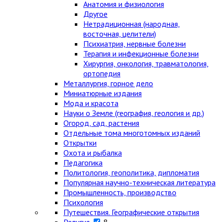
Анатомия и физиология
Другое
Нетрадиционная (народная,
восточная, целители)
Психиатрия, нервные болезни
Терапия и инфекционные болезни
Хирургия, онкология, травматология,
ортопедия
Металлургия, горное дело
Миниатюрные издания
Мода и красота
Науки о Земле (география, геология и др.)
Огород, сад, растения
Отдельные тома многотомных изданий
Открытки
Охота и рыбалка
Педагогика
Политология, геополитика, дипломатия
Популярная научно-техническая литература
Промышленность, производство
Психология
Путешествия. Географические открытия