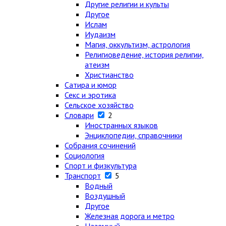
Другие религии и культы
Другое
Ислам
Иудаизм
Магия, оккультизм, астрология
Религиоведение, история религии,
атеизм
Христианство
Сатира и юмор
Секс и эротика
Сельское хозяйство
Словари
2
Иностранных языков
Энциклопедии, справочники
Собрания сочинений
Социология
Спорт и физкультура
Транспорт
5
Водный
Воздушный
Другое
Железная дорога и метро