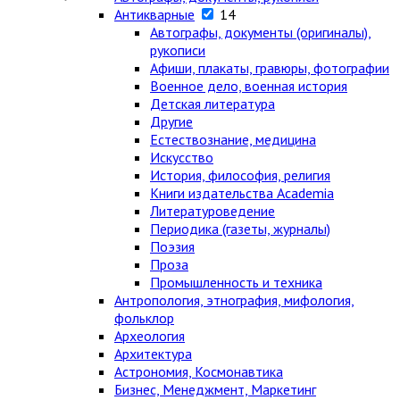
Антикварные
14
Автографы, документы (оригиналы),
рукописи
Афиши, плакаты, гравюры, фотографии
Военное дело, военная история
Детская литература
Другие
Естествознание, медицина
Искусство
История, философия, религия
Книги издательства Academia
Литературоведение
Периодика (газеты, журналы)
Поэзия
Проза
Промышленность и техника
Антропология, этнография, мифология,
фольклор
Археология
Архитектура
Астрономия, Космонавтика
Бизнес, Менеджмент, Маркетинг