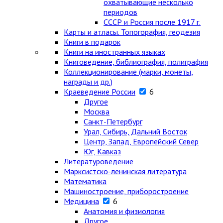
охватывающие несколько
периодов
СССР и Россия после 1917 г.
Карты и атласы. Топогорафия, геодезия
Книги в подарок
Книги на иностранных языках
Книговедение, библиография, полиграфия
Коллекционирование (марки, монеты,
награды и др.)
Краеведение России
6
Другое
Москва
Санкт-Петербург
Урал, Сибирь, Дальний Восток
Центр, Запад, Европейский Север
Юг, Кавказ
Литературоведение
Марксистско-ленинская литература
Математика
Машиностроение, приборостроение
Медицина
6
Анатомия и физиология
Другое