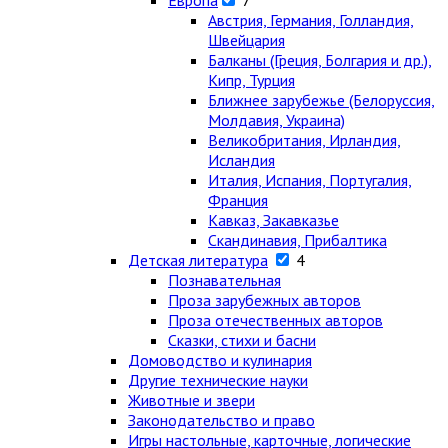
Европа
7
Австрия, Германия, Голландия,
Швейцария
Балканы (Греция, Болгария и др.),
Кипр, Турция
Ближнее зарубежье (Белоруссия,
Молдавия, Украина)
Великобритания, Ирландия,
Исландия
Италия, Испания, Португалия,
Франция
Кавказ, Закавказье
Скандинавия, Прибалтика
Детская литература
4
Познавательная
Проза зарубежных авторов
Проза отечественных авторов
Сказки, стихи и басни
Домоводство и кулинария
Другие технические науки
Животные и звери
Законодательство и право
Игры настольные, карточные, логические