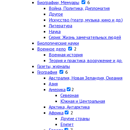
Биографии, Мемуары
6
Война, Политика, Дипломатия
Другое
Искусство (театр, музыка, кино и др.)
Литература
Наука
Серия: Жизнь замечательных людей
Биологические науки
Военное дело
2
Военная история
Теория и практика, вооружение и др.
Газеты, журналы
География
6
Австралия, Новая Зеландия, Океания
Азия
Америка
2
Северная
Южная и Центральная
Арктика, Антарктика
Африка
2
Другие страны
Египет