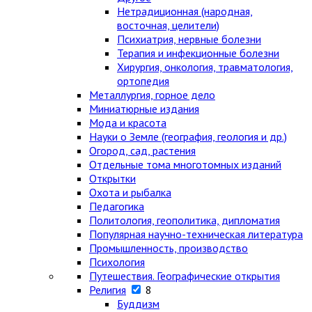
Нетрадиционная (народная,
восточная, целители)
Психиатрия, нервные болезни
Терапия и инфекционные болезни
Хирургия, онкология, травматология,
ортопедия
Металлургия, горное дело
Миниатюрные издания
Мода и красота
Науки о Земле (география, геология и др.)
Огород, сад, растения
Отдельные тома многотомных изданий
Открытки
Охота и рыбалка
Педагогика
Политология, геополитика, дипломатия
Популярная научно-техническая литература
Промышленность, производство
Психология
Путешествия. Географические открытия
Религия
8
Буддизм