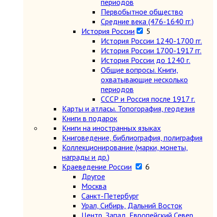
периодов
Первобытное общество
Средние века (476-1640 гг.)
История России
5
История России 1240-1700 гг.
История России 1700-1917 гг.
История России до 1240 г.
Общие вопросы. Книги,
охватывающие несколько
периодов
СССР и Россия после 1917 г.
Карты и атласы. Топогорафия, геодезия
Книги в подарок
Книги на иностранных языках
Книговедение, библиография, полиграфия
Коллекционирование (марки, монеты,
награды и др.)
Краеведение России
6
Другое
Москва
Санкт-Петербург
Урал, Сибирь, Дальний Восток
Центр, Запад, Европейский Север