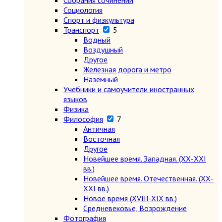
Собрания сочинений
Социология
Спорт и физкультура
Транспорт
5
Водный
Воздушный
Другое
Железная дорога и метро
Наземный
Учебники и самоучители иностранных
языков
Физика
Философия
7
Античная
Восточная
Другое
Новейшее время. Западная. (ХХ-ХХI
вв.)
Новейшее время. Отечественная. (ХХ-
ХХI вв.)
Новое время (XVIII-XIX вв.)
Средневековье, Возрождение
Фотография