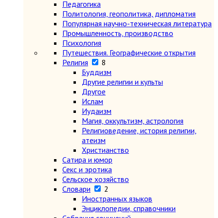
Педагогика
Политология, геополитика, дипломатия
Популярная научно-техническая литература
Промышленность, производство
Психология
Путешествия. Географические открытия
Религия
8
Буддизм
Другие религии и культы
Другое
Ислам
Иудаизм
Магия, оккультизм, астрология
Религиоведение, история религии,
атеизм
Христианство
Сатира и юмор
Секс и эротика
Сельское хозяйство
Словари
2
Иностранных языков
Энциклопедии, справочники