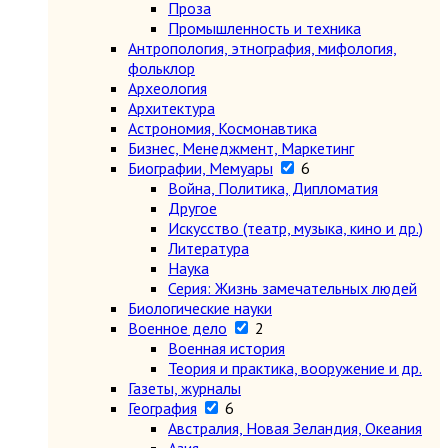
Проза
Промышленность и техника
Антропология, этнография, мифология,
фольклор
Археология
Архитектура
Астрономия, Космонавтика
Бизнес, Менеджмент, Маркетинг
Биографии, Мемуары
6
Война, Политика, Дипломатия
Другое
Искусство (театр, музыка, кино и др.)
Литература
Наука
Серия: Жизнь замечательных людей
Биологические науки
Военное дело
2
Военная история
Теория и практика, вооружение и др.
Газеты, журналы
География
6
Австралия, Новая Зеландия, Океания