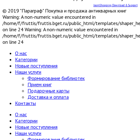
JoomShopping Download & Support
© 2019 "Параграф" Покупка и продажа антикварных книг
Warning: A non-numeric value encountered in
/home/f/fruttis/fruttis.bget.ru/public_html/templates/shaper_
on line 24 Warning: A non-numeric value encountered in
/home/f/fruttis/fruttis.bget.ru/public_html/templates/shaper_
on line 24
О нас
Категории
Новые поступления
Наши услуги
Формирование библиотек
Прием книг
Подарочные карты
Доставка и оплата
Контакты
О нас
Категории
Новые поступления
Наши услуги
Формирование библиотек