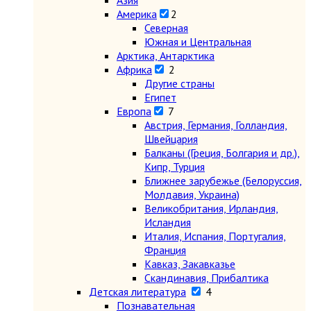
Азия
Америка
2
Северная
Южная и Центральная
Арктика, Антарктика
Африка
2
Другие страны
Египет
Европа
7
Австрия, Германия, Голландия,
Швейцария
Балканы (Греция, Болгария и др.),
Кипр, Турция
Ближнее зарубежье (Белоруссия,
Молдавия, Украина)
Великобритания, Ирландия,
Исландия
Италия, Испания, Португалия,
Франция
Кавказ, Закавказье
Скандинавия, Прибалтика
Детская литература
4
Познавательная