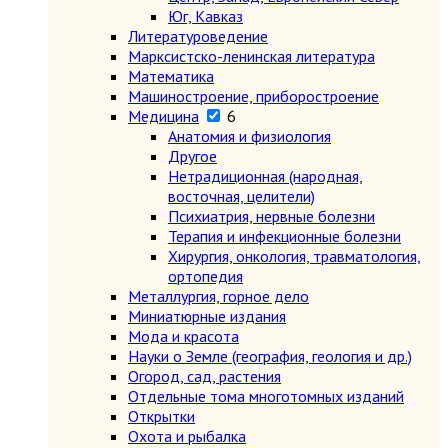
Юг, Кавказ
Литературоведение
Марксистско-ленинская литература
Математика
Машиностроение, приборостроение
Медицина
6
Анатомия и физиология
Другое
Нетрадиционная (народная,
восточная, целители)
Психиатрия, нервные болезни
Терапия и инфекционные болезни
Хирургия, онкология, травматология,
ортопедия
Металлургия, горное дело
Миниатюрные издания
Мода и красота
Науки о Земле (география, геология и др.)
Огород, сад, растения
Отдельные тома многотомных изданий
Открытки
Охота и рыбалка