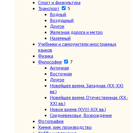
Спорт и физкультура
Транспорт
5
Водный
Воздушный
Другое
Железная дорога и метро
Наземный
Учебники и самоучители иностранных
языков
Физика
Философия
7
Античная
Восточная
Другое
Новейшее время. Западная. (ХХ-ХХI
вв.)
Новейшее время. Отечественная. (ХХ-
ХХI вв.)
Новое время (XVIII-XIX вв.)
Средневековье, Возрождение
Фотография
Химия, хим. производство