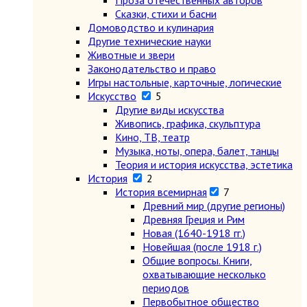
Проза отечественных авторов
Сказки, стихи и басни
Домоводство и кулинария
Другие технические науки
Животные и звери
Законодательство и право
Игры настольные, карточные, логические
Искусство
5
Другие виды искусства
Живопись, графика, скульптура
Кино, ТВ, театр
Музыка, ноты, опера, балет, танцы
Теория и история искусства, эстетика
История
2
История всемирная
7
Древний мир (другие регионы)
Древняя Греция и Рим
Новая (1640-1918 гг.)
Новейшая (после 1918 г.)
Общие вопросы. Книги,
охватывающие несколько
периодов
Первобытное общество