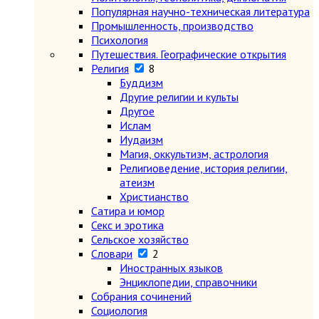
Популярная научно-техническая литература
Промышленность, производство
Психология
Путешествия. Географические открытия
Религия
8
Буддизм
Другие религии и культы
Другое
Ислам
Иудаизм
Магия, оккультизм, астрология
Религиоведение, история религии,
атеизм
Христианство
Сатира и юмор
Секс и эротика
Сельское хозяйство
Словари
2
Иностранных языков
Энциклопедии, справочники
Собрания сочинений
Социология