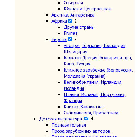
Северная
Южная и Центральная
Арктика, Антарктика
Африка
2
Другие страны
Египет
Европа
7
Австрия, Германия, Голландия,
Швейцария
Балканы (Греция, Болгария и др.),
Кипр, Турция
Ближнее зарубежье (Белоруссия,
Молдавия, Украина)
Великобритания, Ирландия,
Исландия
Италия, Испания, Португалия,
Франция
Кавказ, Закавказье
Скандинавия, Прибалтика
Детская литература
4
Познавательная
Проза зарубежных авторов