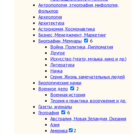
Антропология, этнография, мифология,
фольклор
Археология
Архитектура
Астрономия, Космонавтика
Бизнес, Менеджмент, Маркетинг
Биографии, Мемуары
6
Война, Политика, Дипломатия
Другое
Искусство (театр, музыка, кино и др.)
Литература
Наука
Серия: Жизнь замечательных людей
Биологические науки
Военное дело
2
Военная история
Теория и практика, вооружение и др.
Газеты, журналы
География
6
Австралия, Новая Зеландия, Океания
Азия
Америка
2