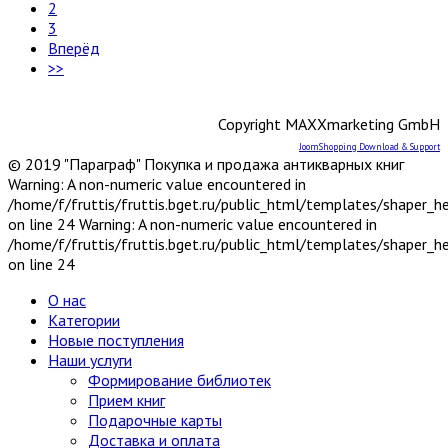
2
3
Вперёд
>>
Copyright MAXXmarketing GmbH
JoomShopping Download & Support
© 2019 "Параграф" Покупка и продажа антикварных книг
Warning: A non-numeric value encountered in
/home/f/fruttis/fruttis.bget.ru/public_html/templates/shaper_
on line 24 Warning: A non-numeric value encountered in
/home/f/fruttis/fruttis.bget.ru/public_html/templates/shaper_
on line 24
О нас
Категории
Новые поступления
Наши услуги
Формирование библиотек
Прием книг
Подарочные карты
Доставка и оплата