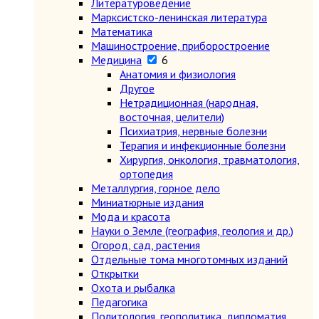
Литературоведение
Марксистско-ленинская литература
Математика
Машиностроение, приборостроение
Медицина
6
Анатомия и физиология
Другое
Нетрадиционная (народная,
восточная, целители)
Психиатрия, нервные болезни
Терапия и инфекционные болезни
Хирургия, онкология, травматология,
ортопедия
Металлургия, горное дело
Миниатюрные издания
Мода и красота
Науки о Земле (география, геология и др.)
Огород, сад, растения
Отдельные тома многотомных изданий
Открытки
Охота и рыбалка
Педагогика
Политология, геополитика, дипломатия