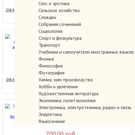
Секс и эротика
Сельское хозяйство
ЗАКАЗАТЬ
Словари
Собрания сочинений
Социология
Памятники грузинской
Спорт и физкультура
архитектуры.
Транспорт
Учебники и самоучители иностранных языков
Физика
1000.00 руб.
Философия
Фотография
Химия, хим. производство
ЗАКАЗАТЬ
Хобби и увлечения
Художественная литература
Экономика, политэкономия
Продуктивная толща
Электроника, электротехника, радио и связь
Азербайджана.
Энергетика
Языкознание
700.00 руб.