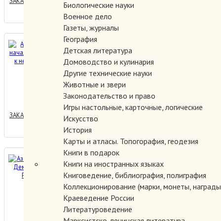
ЗАКАЗАТЬ
Биологические науки
Военное дело
Газеты, журналы
География
Азербайджан в начале ХХ
Детская литература
века: путь к независимости.
Домоводство и кулинария
Другие технические науки
Животные и звери
800.00 руб.
Законодательство и право
Игры настольные, карточные, логические
ЗАКАЗАТЬ
Искусство
История
Карты и атласы. Топогорафия, геодезия
Книги в подарок
Азербайджанская
Книги на иностранных языках
Демократическая
Книговедение, библиография, полиграфия
Республика.
Коллекционирование (марки, монеты, награды 
Краеведение России
400.00 руб.
Литературоведение
Марксистско-ленинская литература