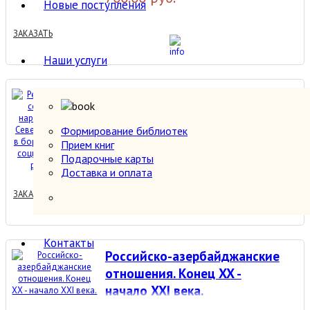
Новые поступления
ЗАКАЗАТЬ
Наши услуги
Революционное
содружество народов Грузии
и Северного Кавказа в
Формирование библиотек
Прием книг
борьбе за победу
500.00 руб.
Подарочные карты
социалистической
Доставка и оплата
революции.
ЗАКАЗАТЬ
Контакты
Российско-азербайджанские
отношения. Конец XX -
начало XXI века.