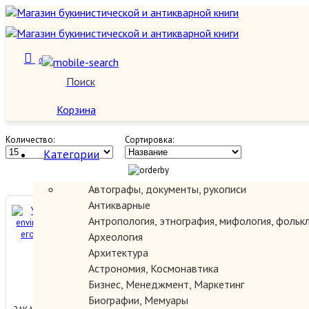
0
Кавказ, Закавказье
Поиск
О нас
Корзина
Количество:
Сортировка:
Категории
Автографы, документы, рукописи
Антикварные
Yerevan and its environs /
Антропология, этнография, мифология, фольк
Ереван и его окрестности.
Археология
Архитектура
Астрономия, Космонавтика
400.00 руб.
Бизнес, Менеджмент, Маркетинг
Биографии, Мемуары