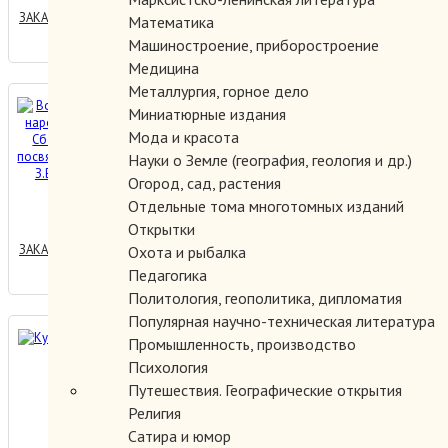
ЗАКАЗАТЬ
Математика
Машиностроение, приборостроение
Медицина
Металлургия, горное дело
Вопросы истории народов
Миниатюрные издания
Кавказа. Сборник статей,
Мода и красота
посвященных памяти З.В.
Науки о Земле (география, геология и др.)
Анчабадзе
Огород, сад, растения
1200.00 руб.
Отдельные тома многотомных изданий
Открытки
ЗАКАЗАТЬ
Охота и рыбалка
Педагогика
Политология, геополитика, дипломатия
Популярная научно-техническая литература
Курортный роман.
Промышленность, производство
Психология
Путешествия. Географические открытия
Религия
450.00 руб.
Сатира и юмор