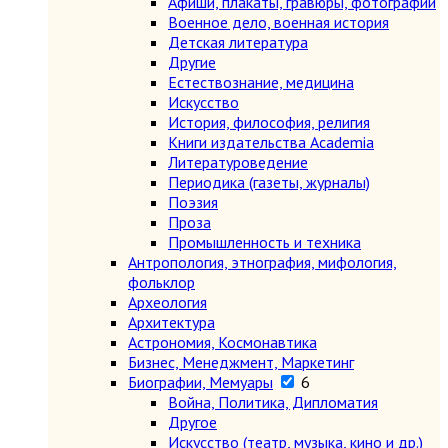
Афиши, плакаты, гравюры, фотографии
Военное дело, военная история
Детская литература
Другие
Естествознание, медицина
Искусство
История, философия, религия
Книги издательства Academia
Литературоведение
Периодика (газеты, журналы)
Поэзия
Проза
Промышленность и техника
Антропология, этнография, мифология,
фольклор
Археология
Архитектура
Астрономия, Космонавтика
Бизнес, Менеджмент, Маркетинг
Биографии, Мемуары
6
Война, Политика, Дипломатия
Другое
Искусство (театр, музыка, кино и др.)