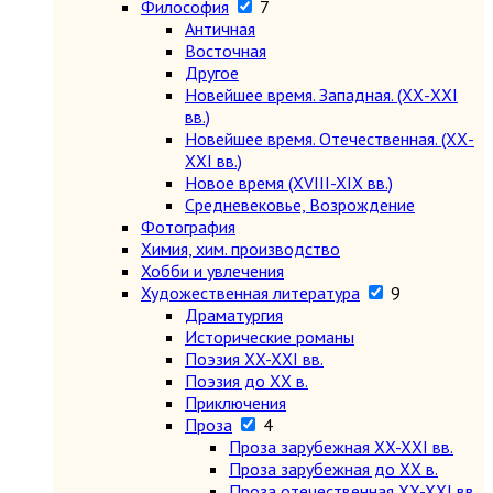
Философия
7
Античная
Восточная
Другое
Новейшее время. Западная. (ХХ-ХХI
вв.)
Новейшее время. Отечественная. (ХХ-
ХХI вв.)
Новое время (XVIII-XIX вв.)
Средневековье, Возрождение
Фотография
Химия, хим. производство
Хобби и увлечения
Художественная литература
9
Драматургия
Исторические романы
Поэзия XX-XXI вв.
Поэзия до XX в.
Приключения
Проза
4
Проза зарубежная XX-XXI вв.
Проза зарубежная до XX в.
Проза отечественная XX-XXI вв.