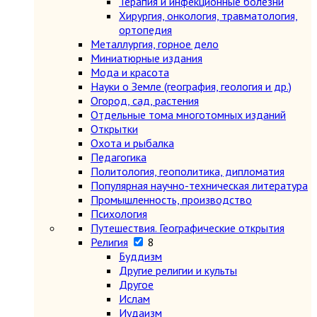
Терапия и инфекционные болезни
Хирургия, онкология, травматология,
ортопедия
Металлургия, горное дело
Миниатюрные издания
Мода и красота
Науки о Земле (география, геология и др.)
Огород, сад, растения
Отдельные тома многотомных изданий
Открытки
Охота и рыбалка
Педагогика
Политология, геополитика, дипломатия
Популярная научно-техническая литература
Промышленность, производство
Психология
Путешествия. Географические открытия
Религия
8
Буддизм
Другие религии и культы
Другое
Ислам
Иудаизм