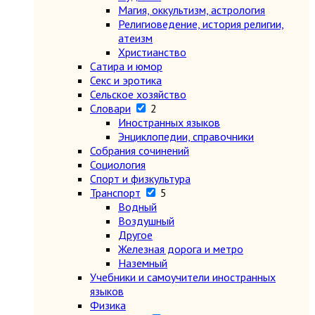
Магия, оккультизм, астрология
Религиоведение, история религии,
атеизм
Христианство
Сатира и юмор
Секс и эротика
Сельское хозяйство
Словари
2
Иностранных языков
Энциклопедии, справочники
Собрания сочинений
Социология
Спорт и физкультура
Транспорт
5
Водный
Воздушный
Другое
Железная дорога и метро
Наземный
Учебники и самоучители иностранных
языков
Физика