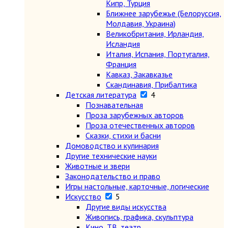
Кипр, Турция
Ближнее зарубежье (Белоруссия,
Молдавия, Украина)
Великобритания, Ирландия,
Исландия
Италия, Испания, Португалия,
Франция
Кавказ, Закавказье
Скандинавия, Прибалтика
Детская литература
4
Познавательная
Проза зарубежных авторов
Проза отечественных авторов
Сказки, стихи и басни
Домоводство и кулинария
Другие технические науки
Животные и звери
Законодательство и право
Игры настольные, карточные, логические
Искусство
5
Другие виды искусства
Живопись, графика, скульптура
Кино, ТВ, театр