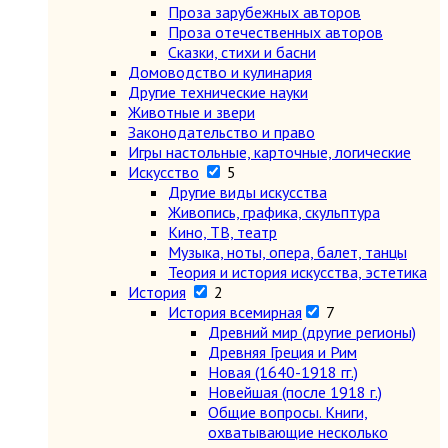
Проза зарубежных авторов
Проза отечественных авторов
Сказки, стихи и басни
Домоводство и кулинария
Другие технические науки
Животные и звери
Законодательство и право
Игры настольные, карточные, логические
Искусство
5
Другие виды искусства
Живопись, графика, скульптура
Кино, ТВ, театр
Музыка, ноты, опера, балет, танцы
Теория и история искусства, эстетика
История
2
История всемирная
7
Древний мир (другие регионы)
Древняя Греция и Рим
Новая (1640-1918 гг.)
Новейшая (после 1918 г.)
Общие вопросы. Книги,
охватывающие несколько