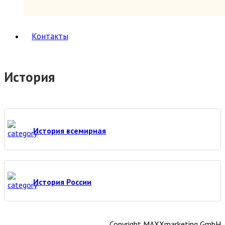
Юг, Кавказ
Литературоведение
Марксистско-ленинская литература
Контакты
Математика
Машиностроение, приборостроение
Медицина
6
Анатомия и физиология
История
Другое
Нетрадиционная (народная,
восточная, целители)
Психиатрия, нервные болезни
Терапия и инфекционные болезни
Хирургия, онкология, травматология,
История всемирная
ортопедия
Металлургия, горное дело
Миниатюрные издания
Мода и красота
Науки о Земле (география, геология и др.)
История России
Огород, сад, растения
Отдельные тома многотомных изданий
Открытки
Охота и рыбалка
Copyright MAXXmarketing GmbH