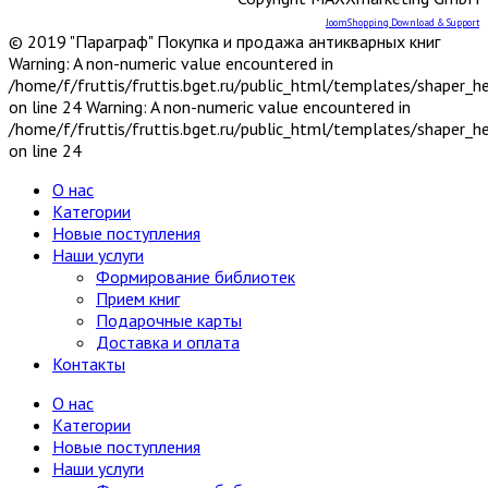
Педагогика
JoomShopping Download & Support
Политология, геополитика, дипломатия
© 2019 "Параграф" Покупка и продажа антикварных книг
Популярная научно-техническая литература
Warning: A non-numeric value encountered in
Промышленность, производство
/home/f/fruttis/fruttis.bget.ru/public_html/templates/shaper_
Психология
on line 24 Warning: A non-numeric value encountered in
Путешествия. Географические открытия
/home/f/fruttis/fruttis.bget.ru/public_html/templates/shaper_
Религия
8
on line 24
Буддизм
Другие религии и культы
О нас
Другое
Категории
Ислам
Новые поступления
Иудаизм
Наши услуги
Магия, оккультизм, астрология
Формирование библиотек
Религиоведение, история религии,
Прием книг
атеизм
Подарочные карты
Христианство
Доставка и оплата
Сатира и юмор
Контакты
Секс и эротика
Сельское хозяйство
О нас
Словари
2
Категории
Иностранных языков
Новые поступления
Энциклопедии, справочники
Наши услуги