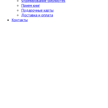
Собрания сочинений
Формирование библиотек
Социология
Прием книг
Спорт и физкультура
Подарочные карты
Транспорт
5
Доставка и оплата
Водный
Контакты
Воздушный
Другое
Железная дорога и метро
Наземный
Учебники и самоучители иностранных
языков
Физика
Философия
7
Античная
Восточная
Другое
Новейшее время. Западная. (ХХ-ХХI
вв.)
Новейшее время. Отечественная. (ХХ-
ХХI вв.)
Новое время (XVIII-XIX вв.)
Средневековье, Возрождение
Фотография