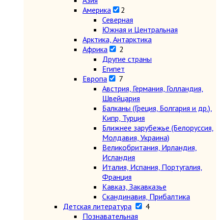
Азия
Америка
2
Северная
Южная и Центральная
Арктика, Антарктика
Африка
2
Другие страны
Египет
Европа
7
Австрия, Германия, Голландия,
Швейцария
Балканы (Греция, Болгария и др.),
Кипр, Турция
Ближнее зарубежье (Белоруссия,
Молдавия, Украина)
Великобритания, Ирландия,
Исландия
Италия, Испания, Португалия,
Франция
Кавказ, Закавказье
Скандинавия, Прибалтика
Детская литература
4
Познавательная