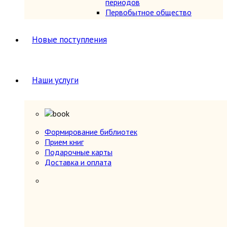
периодов
Первобытное общество
Средние века (476-1640 гг.)
История России
5
Новые поступления
История России 1240-1700 гг.
История России 1700-1917 гг.
История России до 1240 г.
Общие вопросы. Книги,
Наши услуги
охватывающие несколько
периодов
СССР и Россия после 1917 г.
Карты и атласы. Топогорафия, геодезия
Книги в подарок
Формирование библиотек
Книги на иностранных языках
Прием книг
Книговедение, библиография, полиграфия
Подарочные карты
Коллекционирование (марки, монеты,
Доставка и оплата
награды и др.)
Краеведение России
6
Другое
Москва
Санкт-Петербург
Урал, Сибирь, Дальний Восток
Центр, Запад, Европейский Север