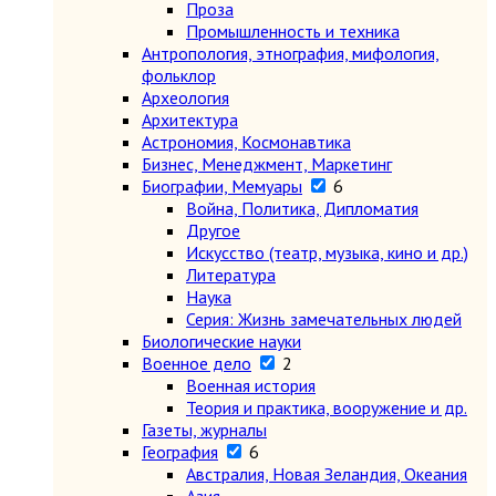
Проза
Промышленность и техника
Антропология, этнография, мифология,
фольклор
Археология
Архитектура
Астрономия, Космонавтика
Бизнес, Менеджмент, Маркетинг
Биографии, Мемуары
6
Война, Политика, Дипломатия
Другое
Искусство (театр, музыка, кино и др.)
Литература
Наука
Серия: Жизнь замечательных людей
Биологические науки
Военное дело
2
Военная история
Теория и практика, вооружение и др.
Газеты, журналы
География
6
Австралия, Новая Зеландия, Океания