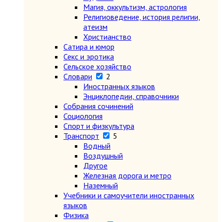
Магия, оккультизм, астрология
Религиоведение, история религии,
атеизм
Христианство
Сатира и юмор
Секс и эротика
Сельское хозяйство
Словари
2
Иностранных языков
Энциклопедии, справочники
Собрания сочинений
Социология
Спорт и физкультура
Транспорт
5
Водный
Воздушный
Другое
Железная дорога и метро
Наземный
Учебники и самоучители иностранных
языков
Физика