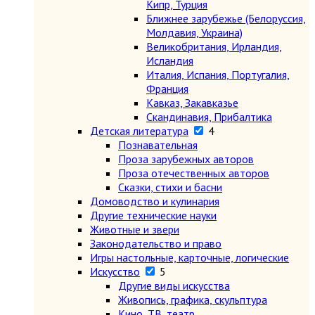
Кипр, Турция
Ближнее зарубежье (Белоруссия,
Молдавия, Украина)
Великобритания, Ирландия,
Исландия
Италия, Испания, Португалия,
Франция
Кавказ, Закавказье
Скандинавия, Прибалтика
Детская литература
4
Познавательная
Проза зарубежных авторов
Проза отечественных авторов
Сказки, стихи и басни
Домоводство и кулинария
Другие технические науки
Животные и звери
Законодательство и право
Игры настольные, карточные, логические
Искусство
5
Другие виды искусства
Живопись, графика, скульптура
Кино, ТВ, театр