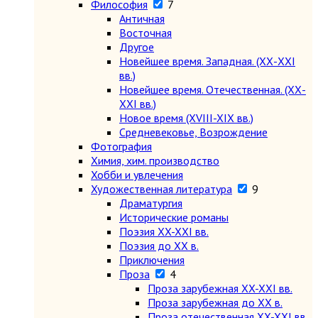
Философия
7
Античная
Восточная
Другое
Новейшее время. Западная. (ХХ-ХХI
вв.)
Новейшее время. Отечественная. (ХХ-
ХХI вв.)
Новое время (XVIII-XIX вв.)
Средневековье, Возрождение
Фотография
Химия, хим. производство
Хобби и увлечения
Художественная литература
9
Драматургия
Исторические романы
Поэзия XX-XXI вв.
Поэзия до XX в.
Приключения
Проза
4
Проза зарубежная XX-XXI вв.
Проза зарубежная до XX в.
Проза отечественная XX-XXI вв.