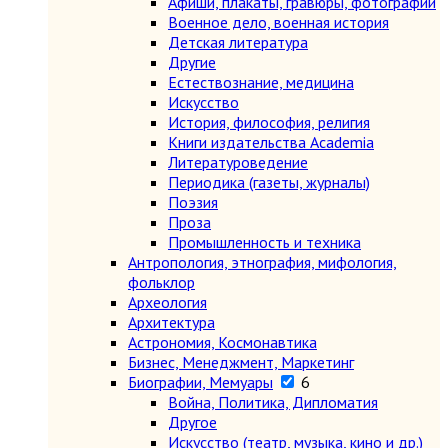
Афиши, плакаты, гравюры, фотографии
Военное дело, военная история
Детская литература
Другие
Естествознание, медицина
Искусство
История, философия, религия
Книги издательства Academia
Литературоведение
Периодика (газеты, журналы)
Поэзия
Проза
Промышленность и техника
Антропология, этнография, мифология,
фольклор
Археология
Архитектура
Астрономия, Космонавтика
Бизнес, Менеджмент, Маркетинг
Биографии, Мемуары
6
Война, Политика, Дипломатия
Другое
Искусство (театр, музыка, кино и др.)