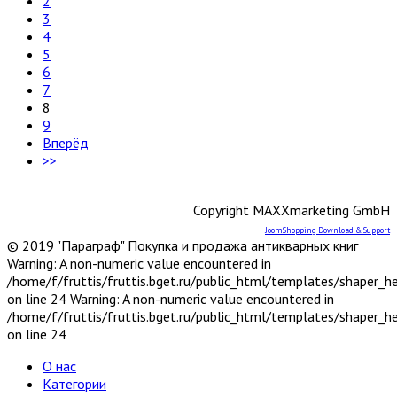
2
3
4
5
6
7
8
9
Вперёд
>>
Copyright MAXXmarketing GmbH
JoomShopping Download & Support
© 2019 "Параграф" Покупка и продажа антикварных книг
Warning: A non-numeric value encountered in
/home/f/fruttis/fruttis.bget.ru/public_html/templates/shaper_
on line 24 Warning: A non-numeric value encountered in
/home/f/fruttis/fruttis.bget.ru/public_html/templates/shaper_
on line 24
О нас
Категории