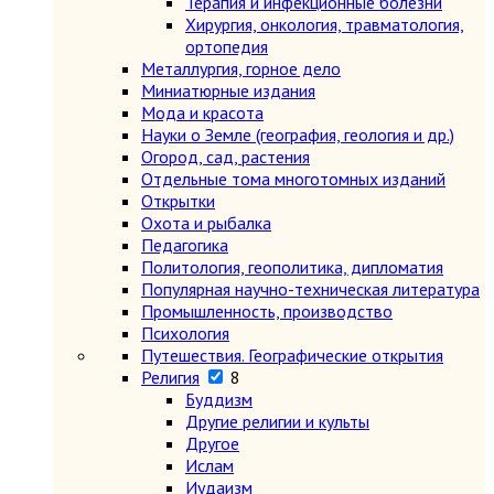
Терапия и инфекционные болезни
Хирургия, онкология, травматология,
ортопедия
Металлургия, горное дело
Миниатюрные издания
Мода и красота
Науки о Земле (география, геология и др.)
Огород, сад, растения
Отдельные тома многотомных изданий
Открытки
Охота и рыбалка
Педагогика
Политология, геополитика, дипломатия
Популярная научно-техническая литература
Промышленность, производство
Психология
Путешествия. Географические открытия
Религия
8
Буддизм
Другие религии и культы
Другое
Ислам
Иудаизм