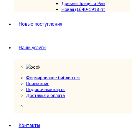
Древняя Греция и Рим
Новая (1640-1918 гг.)
Новейшая (после 1918 г.)
Общие вопросы. Книги,
Новые поступления
охватывающие несколько
периодов
Первобытное общество
Средние века (476-1640 гг.)
Наши услуги
История России
5
История России 1240-1700 гг.
История России 1700-1917 гг.
История России до 1240 г.
Общие вопросы. Книги,
Формирование библиотек
охватывающие несколько
Прием книг
периодов
Подарочные карты
СССР и Россия после 1917 г.
Доставка и оплата
Карты и атласы. Топогорафия, геодезия
Книги в подарок
Книги на иностранных языках
Книговедение, библиография, полиграфия
Коллекционирование (марки, монеты,
Контакты
награды и др.)