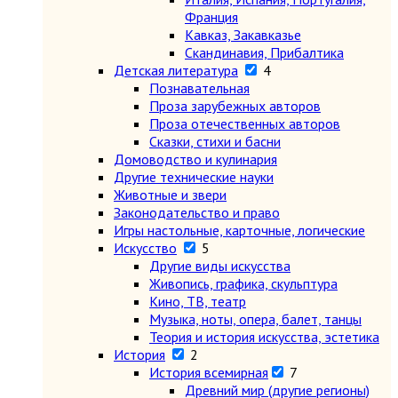
Франция
Кавказ, Закавказье
Скандинавия, Прибалтика
Детская литература
4
Познавательная
Проза зарубежных авторов
Проза отечественных авторов
Сказки, стихи и басни
Домоводство и кулинария
Другие технические науки
Животные и звери
Законодательство и право
Игры настольные, карточные, логические
Искусство
5
Другие виды искусства
Живопись, графика, скульптура
Кино, ТВ, театр
Музыка, ноты, опера, балет, танцы
Теория и история искусства, эстетика
История
2
История всемирная
7
Древний мир (другие регионы)