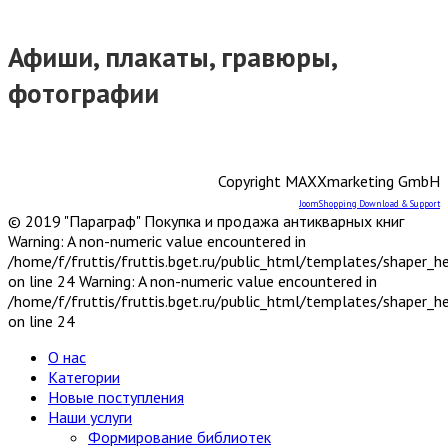
Краеведение России
6
Другое
Москва
Афиши, плакаты, гравюры,
Санкт-Петербург
Урал, Сибирь, Дальний Восток
фотографии
Центр, Запад, Европейский Север
Юг, Кавказ
Литературоведение
Марксистско-ленинская литература
Copyright MAXXmarketing GmbH
Математика
Машиностроение, приборостроение
JoomShopping Download & Support
© 2019 "Параграф" Покупка и продажа антикварных книг
Медицина
6
Warning: A non-numeric value encountered in
Анатомия и физиология
/home/f/fruttis/fruttis.bget.ru/public_html/templates/shaper_
Другое
on line 24 Warning: A non-numeric value encountered in
Нетрадиционная (народная,
/home/f/fruttis/fruttis.bget.ru/public_html/templates/shaper_
восточная, целители)
on line 24
Психиатрия, нервные болезни
Терапия и инфекционные болезни
О нас
Хирургия, онкология, травматология,
Категории
ортопедия
Новые поступления
Металлургия, горное дело
Наши услуги
Миниатюрные издания
Формирование библиотек
Мода и красота