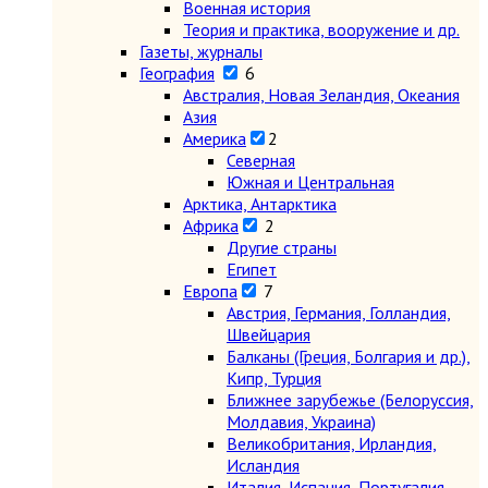
Военная история
Теория и практика, вооружение и др.
Газеты, журналы
География
6
Австралия, Новая Зеландия, Океания
Азия
Америка
2
Северная
Южная и Центральная
Арктика, Антарктика
Африка
2
Другие страны
Египет
Европа
7
Австрия, Германия, Голландия,
Швейцария
Балканы (Греция, Болгария и др.),
Кипр, Турция
Ближнее зарубежье (Белоруссия,
Молдавия, Украина)
Великобритания, Ирландия,
Исландия
Италия, Испания, Португалия,