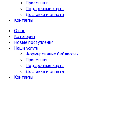
Прием книг
Науки о Земле (география, геология и др.)
Подарочные карты
Огород, сад, растения
Доставка и оплата
Отдельные тома многотомных изданий
Контакты
Открытки
Охота и рыбалка
О нас
Педагогика
Категории
Политология, геополитика, дипломатия
Новые поступления
Популярная научно-техническая литература
Наши услуги
Промышленность, производство
Формирование библиотек
Психология
Прием книг
Путешествия. Географические открытия
Подарочные карты
Религия
8
Доставка и оплата
Буддизм
Контакты
Другие религии и культы
Другое
Ислам
Иудаизм
Магия, оккультизм, астрология
Религиоведение, история религии,
атеизм
Христианство
Сатира и юмор