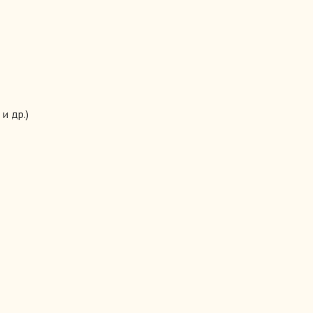
200.00 руб.
и др.)
Наполеон I Бонапарт.
200.00 руб.