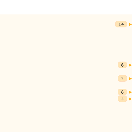
14
ига нахичеванского.
6
2
6
4
ии, Ирландии и США. 1871 - 1914 гг.