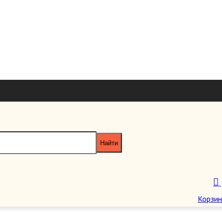
+7 926 7851
+7 495 953 6
paragraf-book@yandex
Пн-Пт 11:00 - 20:00 Сб-Вс 12:00 - 18
70-е годы XXв. (статистика)
Корзин