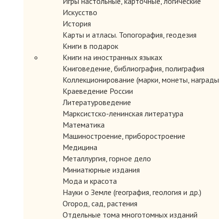
Игры настольные, карточные, логические
Искусство
История
Карты и атласы. Топогорафия, геодезия
Книги в подарок
Книги на иностранных языках
Книговедение, библиография, полиграфия
ЗАКАЗАТЬ
Коллекционирование (марки, монеты, награды 
Краеведение России
Литературоведение
Марксистско-ленинская литература
Математика
Машиностроение, приборостроение
Медицина
Металлургия, горное дело
Миниатюрные издания
Мода и красота
Науки о Земле (география, геология и др.)
ЗАКАЗАТЬ
Огород, сад, растения
Отдельные тома многотомных изданий