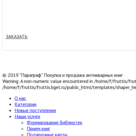
ЗАКАЗАТЬ
© 2019 "Параграф" Покупка и продажа антикварных книг
Warning: A non-numeric value encountered in /home/f/fruttis/fru
/home/f/fruttis/fruttis.bget.ru/public_html/templates/shaper_h
О нас
Категории
Новые поступления
Наши услуги
Формирование библиотек
Прием книг
Подарочные карты