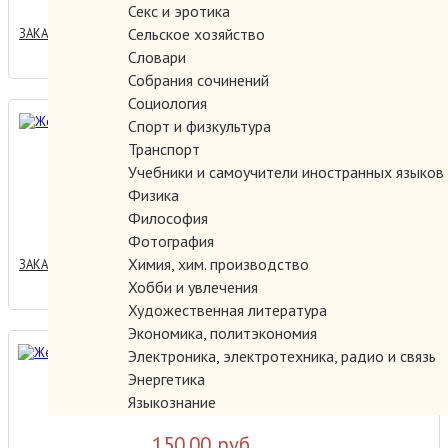
Секс и эротика
Сельское хозяйство
ЗАКАЗАТЬ
Словари
Собрания сочинений
Социология
Женский портрет.
Спорт и физкультура
Транспорт
Учебники и самоучители иностранных языков
Физика
180.00 руб.
Философия
Фотография
Химия, хим. производство
ЗАКАЗАТЬ
Хобби и увлечения
Художественная литература
Экономика, политэкономия
Женский портрет.
Электроника, электротехника, радио и связь
Энергетика
Языкознание
150.00 руб.