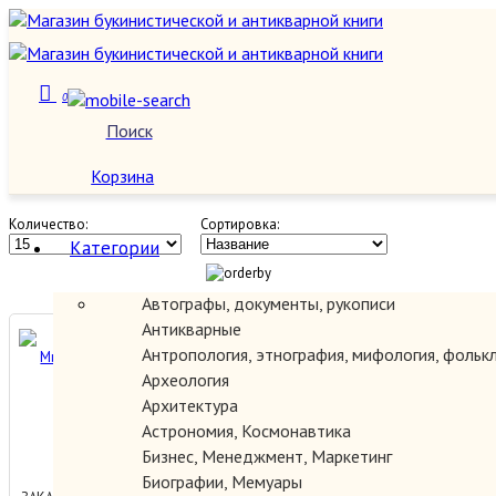
0
Серия: Литературные Памятники
Поиск
О нас
Корзина
Количество:
Сортировка:
Категории
Автографы, документы, рукописи
Антикварные
Ванька Каин. Милорд Георг.
Антропология, этнография, мифология, фольк
Археология
Архитектура
Астрономия, Космонавтика
20000.00 руб.
Бизнес, Менеджмент, Маркетинг
Биографии, Мемуары