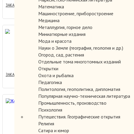
ЗАКАЗАТЬ
Математика
Машиностроение, приборостроение
Медицина
Металлургия, горное дело
Женевские новеллы.
Миниатюрные издания
Мода и красота
Науки о Земле (география, геология и др.)
Огород, сад, растения
100.00 руб.
Отдельные тома многотомных изданий
Открытки
ЗАКАЗАТЬ
Охота и рыбалка
Педагогика
Политология, геополитика, дипломатия
Популярная научно-техническая литература
Женский портрет.
Промышленность, производство
Психология
Путешествия. Географические открытия
Религия
100.00 руб.
Сатира и юмор