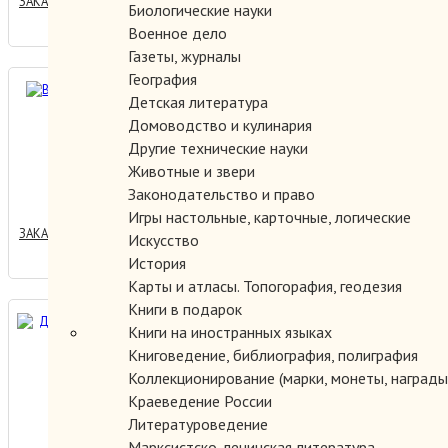
ЗАКАЗАТЬ
Биологические науки
Военное дело
Газеты, журналы
География
Воспоминания.
Детская литература
Домоводство и кулинария
Другие технические науки
Животные и звери
100.00 руб.
Законодательство и право
Игры настольные, карточные, логические
ЗАКАЗАТЬ
Искусство
История
Карты и атласы. Топогорафия, геодезия
Книги в подарок
Девять ступеней вака.
Книги на иностранных языках
Книговедение, библиография, полиграфия
Коллекционирование (марки, монеты, награды 
Краеведение России
6000.00 руб.
Литературоведение
Марксистско-ленинская литература