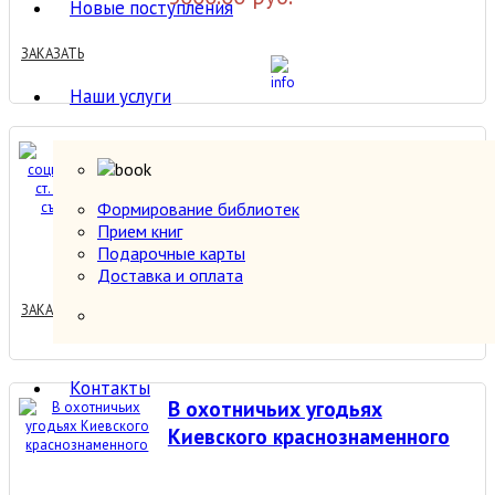
Новые поступления
ЗАКАЗАТЬ
Наши услуги
В борьбе за социализм :
Речи и ст. от XVI до XVII
съезда ВКП(б)
Формирование библиотек
Прием книг
0.00 руб.
Подарочные карты
Доставка и оплата
ЗАКАЗАТЬ
Контакты
В охотничьих угодьях
Киевского краснознаменного