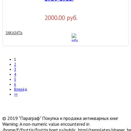
2000.00 руб.
ЗАКАЗАТЬ
1
2
3
4
5
6
Вперёд
>>
© 2019 "Параграф" Покупка и продажа антикварных книг
Warning: A non-numeric value encountered in
/home/f/fruttis/fruttis.bget.ru/public_html/templates/shaper_