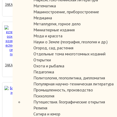
ЗАКАЗАТЬ
Математика
Машиностроение, приборостроение
Медицина
Металлургия, горное дело
Беседы по естествознанию
Миниатюрные издания
на основе сельского
Мода и красота
хозяйства : Учебник
Науки о Земле (география, геология и др.)
естествознания для
Огород, сад, растения
400.00 руб.
сельских школ
Отдельные тома многотомных изданий
политграмоты
Открытки
ЗАКАЗАТЬ
Охота и рыбалка
Педагогика
Политология, геополитика, дипломатия
Популярная научно-техническая литература
Большой русско-
Промышленность, производство
эсперантский словарь.
Психология
Путешествия. Географические открытия
Религия
200.00 руб.
Сатира и юмор