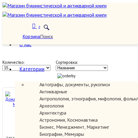
0
Другие
Корзина
Поиск
О нас
Количество:
Сортировка:
Категории
Автографы, документы, рукописи
Антикварные
XVIII-й Вечер Дома песни.
Антропология, этнография, мифология, фольк
Концерт М. Олениной
Археология
д'Альгейм
Архитектура
Астрономия, Космонавтика
2500.00 руб.
Бизнес, Менеджмент, Маркетинг
Биографии, Мемуары