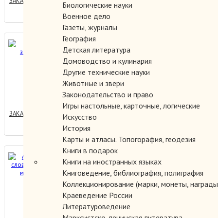
ЗАКАЗАТЬ
Биологические науки
Военное дело
Газеты, журналы
География
Америка завоевывает
Детская литература
Британию.
Домоводство и кулинария
Другие технические науки
Животные и звери
3000.00 руб.
Законодательство и право
Игры настольные, карточные, логические
ЗАКАЗАТЬ
Искусство
История
Карты и атласы. Топогорафия, геодезия
Книги в подарок
Англо-русский словарь по
Книги на иностранных языках
черной металлургии.
Книговедение, библиография, полиграфия
Коллекционирование (марки, монеты, награды 
Краеведение России
300.00 руб.
Литературоведение
Марксистско-ленинская литература