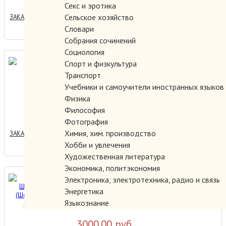
Секс и эротика
Сельское хозяйство
ЗАКАЗАТЬ
Словари
Собрания сочинений
Социология
Борцы за свободу.
Спорт и физкультура
Транспорт
Учебники и самоучители иностранных языков
Физика
5000.00 руб.
Философия
Фотография
Химия, хим. производство
ЗАКАЗАТЬ
Хобби и увлечения
Художественная литература
Экономика, политэкономия
Бюджет Шереметевых
Электроника, электротехника, радио и связь
(Шереметьевых) 1798-1910.
Энергетика
Языкознание
3000.00 руб.