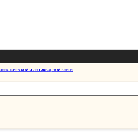
, плакатов, старых фотографий, антикварных журналов и газет.