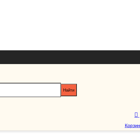
+7 926 7851
+7 495 953 6
paragraf-book@yandex
Пн-Пт 11:00 - 20:00 Сб-Вс 12:00 - 18
Корзин