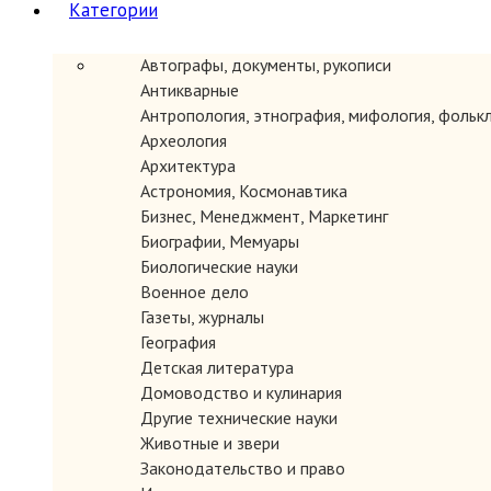
Категории
Автографы, документы, рукописи
Для сдачи книг
в магазин необходимо предоставить списо
book@yandex.ru
. Списки рассматриваются приёмщиком в течен
Антикварные
после устной или телефонной договоренности.
Антропология, этнография, мифология, фольк
Археология
На реализацию принимаются
преимущественно дорогие антик
Архитектура
ассортименте. Также возможен прием в "твердый счет", т.е. вып
Астрономия, Космонавтика
Оценка антикварных книг по телефону не производит
Бизнес, Менеджмент, Маркетинг
предварительной договоренности.
Биографии, Мемуары
Биологические науки
Военное дело
В случае если вы располагаете большой домашней библиотекой
Газеты, журналы
География
1. Выезд на дом представителя магазина для оценки книг. 
Детская литература
библиотеки будет заранее согласовано с вами по оставленно
Домоводство и кулинария
2. Вы можете сфотографировать корешки книг на полках и пр
Другие технические науки
Животные и звери
Законодательство и право