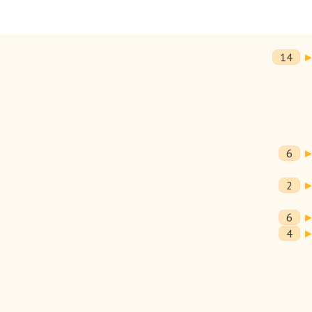
атном виде либо прислать по электронному адресу
paragraf-
день и время сдачи книг. Книги принимаются в рабочее время
14
омиссию книги, не пользующиеся спросом или уже имеющиеся в
о привезти книги к нам в магазин для визуального осмотра по
6
2
зможны 2 варианта работы:
6
1100 или +7 495 953 6448 и оставить заявку. Время осмотра
4
ый адрес
paragraf-book@yandex.ru
.