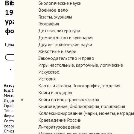
Bibliographia Studiorum Uralicorum
Биологические науки
Военное дело
1917–1987. Библиография по
Газеты, журналы
уралистике. Т. II: Этнография и
География
фольклористика: Часть 1: Этнография.
Детская литература
Домоводство и кулинария
450.00 руб.
Другие технические науки
Цена:
Животные и звери
Законодательство и право
Игры настольные, карточные, логические
Искусство
История
Карты и атласы. Топогорафия, геодезия
Автор:
Год: 1989
Книги в подарок
Место издания: М.
Книги на иностранных языках
Издательство: Академия Наук СССР.
Страниц: 294 с.
Книговедение, библиография, полиграфия
Тип переплета: Твердый
Коллекционирование (марки, монеты, награды 
Формат книги: Увеличенный
Краеведение России
Состояние: Книга - отличное. Суперобложка- хорошее-очень
хорошее(потерта).
Литературоведение
Описание:
Марксистско-ленинская литература