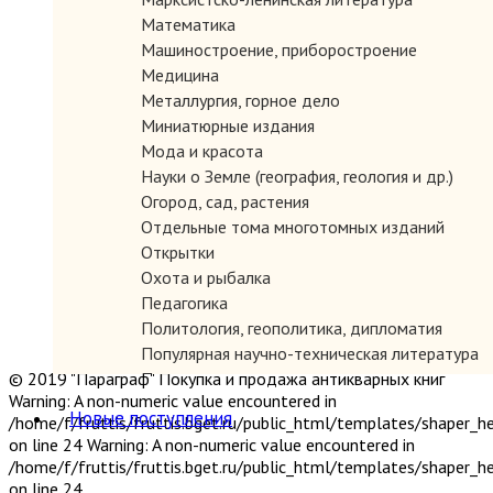
Математика
Машиностроение, приборостроение
Медицина
Металлургия, горное дело
Миниатюрные издания
Мода и красота
Науки о Земле (география, геология и др.)
Огород, сад, растения
Отдельные тома многотомных изданий
Открытки
Охота и рыбалка
Педагогика
Политология, геополитика, дипломатия
Популярная научно-техническая литература
© 2019 "Параграф" Покупка и продажа антикварных книг
Промышленность, производство
Warning: A non-numeric value encountered in
Психология
Новые поступления
/home/f/fruttis/fruttis.bget.ru/public_html/templates/shaper_
Путешествия. Географические открытия
on line 24 Warning: A non-numeric value encountered in
Религия
/home/f/fruttis/fruttis.bget.ru/public_html/templates/shaper_
Сатира и юмор
on line 24