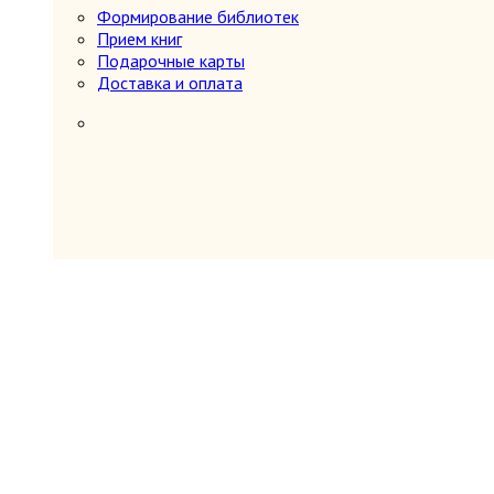
Формирование библиотек
Миниатюрные издания
Прием книг
Мода и красота
Подарочные карты
Науки о Земле (география, геология и др.)
Доставка и оплата
Огород, сад, растения
Отдельные тома многотомных изданий
Открытки
Охота и рыбалка
Педагогика
Политология, геополитика, дипломатия
Популярная научно-техническая литература
Промышленность, производство
Психология
Путешествия. Географические открытия
Контакты
Религия
8
Буддизм
Другие религии и культы
Другое
Ислам
Иудаизм
Магия, оккультизм, астрология
Религиоведение, история религии, атеи
Христианство