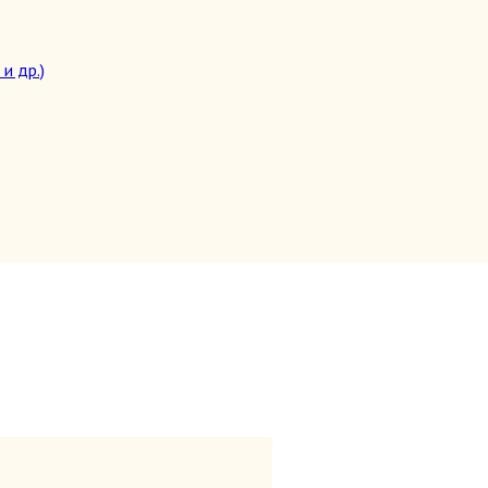
и др.)
целители)
топедия