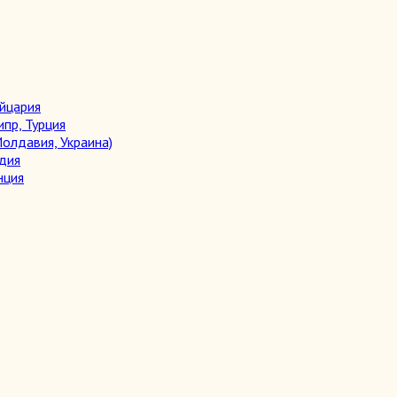
ейцария
ипр, Турция
олдавия, Украина)
дия
нция