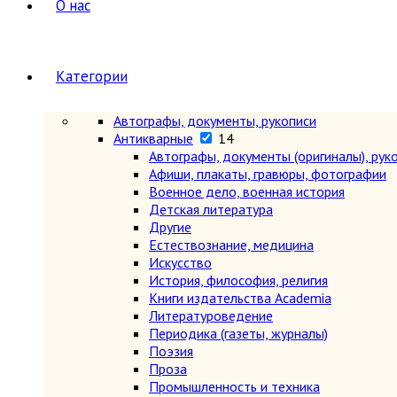
О нас
Категории
Автографы, документы, рукописи
Антикварные
14
Автографы, документы (оригиналы), рук
Афиши, плакаты, гравюры, фотографии
Военное дело, военная история
Детская литература
Другие
Естествознание, медицина
Искусство
История, философия, религия
Книги издательства Academia
Литературоведение
Периодика (газеты, журналы)
Поэзия
Проза
Промышленность и техника