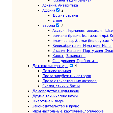
Южная и Центральная
Арктика, Антарктика
Африка
2
Другие страны
Египет
Европа
7
Австрия, Германия, Голландия, Шв
Балканы (Греция, Болгария и др.), К
Ближнее зарубежье (Белоруссия, М
Великобритания, Ирландия, Ислан
Италия, Испания, Португалия, Фра
Кавказ, Закавказье
Скандинавия, Прибалтика
Детская литература
4
Познавательная
Проза зарубежных авторов
Проза отечественных авторов
Сказки, стихи и басни
Домоводство и кулинария
Другие технические науки
Животные и звери
Законодательство и право
Игры настольные, карточные, логические