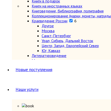
Книги в подарок
Книги на иностранных языках
Книговедение, библиография, полиграфия
Коллекционирование (марки, монеты, награды 
Краеведение России
6
Другое
Москва
Санкт-Петербург
Урал, Сибирь, Дальний Восток
Центр, Запад, Европейский Север
Юг, Кавказ
Литературоведение
Марксистско-ленинская литература
Математика
Новые поступления
Машиностроение, приборостроение
Медицина
6
Анатомия и физиология
Другое
Наши услуги
Нетрадиционная (народная, восточная, 
Психиатрия, нервные болезни
Терапия и инфекционные болезни
Хирургия, онкология, травматология, ор
Металлургия, горное дело