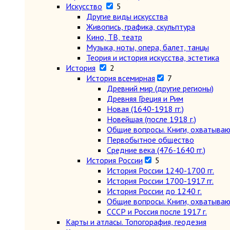
Искусство
5
Другие виды искусства
Живопись, графика, скульптура
Кино, ТВ, театр
Музыка, ноты, опера, балет, танцы
Теория и история искусства, эстетика
История
2
История всемирная
7
Древний мир (другие регионы)
Древняя Греция и Рим
Новая (1640-1918 гг.)
Новейшая (после 1918 г.)
Общие вопросы. Книги, охватыва
Первобытное общество
Средние века (476-1640 гг.)
История России
5
История России 1240-1700 гг.
История России 1700-1917 гг.
История России до 1240 г.
Общие вопросы. Книги, охватыва
СССР и Россия после 1917 г.
Карты и атласы. Топогорафия, геодезия