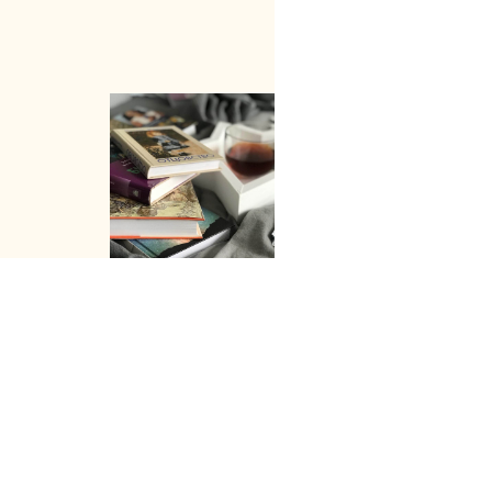
Дневник императора Николая II.
зм