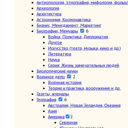
Антропология, этнография, мифология, фольк
Археология
Архитектура
Астрономия, Космонавтика
Бизнес, Менеджмент, Маркетинг
Биографии, Мемуары
6
Война, Политика, Дипломатия
Другое
Искусство (театр, музыка, кино и др.)
Литература
Наука
Серия: Жизнь замечательных людей
Биологические науки
Военное дело
2
Военная история
Теория и практика, вооружение и др.
Газеты, журналы
География
6
Австралия, Новая Зеландия, Океания
Азия
Америка
2
Северная