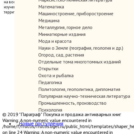
на восточной границе Византийской империи и разрботка методики ее
Математика
изучения полезны для исследования процессов в пограничных
территориях стран Востока и Запада в средние века.
Машиностроение, приборостроение
Медицина
Металлургия, горное дело
Миниатюрные издания
Мода и красота
Науки о Земле (география, геология и др.)
Огород, сад, растения
Отдельные тома многотомных изданий
Открытки
Охота и рыбалка
Педагогика
Политология, геополитика, дипломатия
Популярная научно-техническая литература
Промышленность, производство
Психология
© 2019 "Параграф" Покупка и продажа антикварных книг
Путешествия. Географические открытия
Warning: A non-numeric value encountered in
Новые поступления
Религия
/home/f/fruttis/fruttis.bget.ru/public_html/templates/shaper_
Сатира и юмор
on line 24 Warning: A non-numeric value encountered in