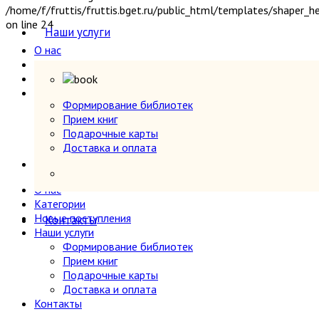
Секс и эротика
/home/f/fruttis/fruttis.bget.ru/public_html/templates/shaper_
on line 24
Сельское хозяйство
Наши услуги
Словари
О нас
Собрания сочинений
Категории
Социология
Новые поступления
Спорт и физкультура
Наши услуги
Формирование библиотек
Транспорт
Формирование библиотек
Прием книг
Прием книг
Учебники и самоучители иностранных языков
Подарочные карты
Подарочные карты
Физика
Доставка и оплата
Доставка и оплата
Философия
Контакты
Фотография
Химия, хим. производство
О нас
Категории
Хобби и увлечения
Новые поступления
Контакты
Художественная литература
Наши услуги
Экономика, политэкономия
Формирование библиотек
Электроника, электротехника, радио и связь
Прием книг
Энергетика
Подарочные карты
Языкознание
Доставка и оплата
Контакты