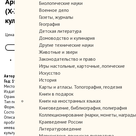
Армяно-византийская контактная зона
Биологические науки
(X-XI вв.). Результаты взаимодействия
Военное дело
Газеты, журналы
культур.
География
Детская литература
400.00 руб.
Цена:
Домоводство и кулинария
Другие технические науки
Животные и звери
Законодательство и право
Игры настольные, карточные, логические
Искусство
Автор: Арутюнова-Фиданян В.А.
История
Год: 1994
Место издания: М.
Карты и атласы. Топогорафия, геодезия
Издательство: Наука, Восточная литература.
Книги в подарок
Страниц: 236 с.
Книги на иностранных языках
Тип переплета: Твердый
Формат книги: Стандартный
Книговедение, библиография, полиграфия
Состояние: Очень хорошее.
Коллекционирование (марки, монеты, награды 
Описание: В монографии впервые поставлена и решена комплексная
Краеведение России
проблема восточной лимитрофной зоны Византии как единой культуры,
имевшей собственные закономерности развития и своебразный
Литературоведение
культурный облик. Типологическое выделение особой контактной зоны
Марксистско-ленинская литература