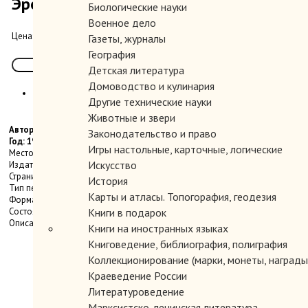
Эрогенная зона.
Биологические науки
Военное дело
300.00 руб.
Цена:
Газеты, журналы
География
Детская литература
Домоводство и кулинария
Другие технические науки
Животные и звери
Автор: Николай Чередниченко
Законодательство и право
Год: 199?
Игры настольные, карточные, логические
Место издания:
Искусство
Издательство:
Страниц: 62 с.
История
Тип переплета: Мягкий
Карты и атласы. Топогорафия, геодезия
Формат книги: Увеличенный
Состояние: Очень хорошее.
Книги в подарок
Описание: Каталог работ художника Николая Чередниченко.
Книги на иностранных языках
Книговедение, библиография, полиграфия
Коллекционирование (марки, монеты, награды 
Краеведение России
Литературоведение
Марксистско-ленинская литература