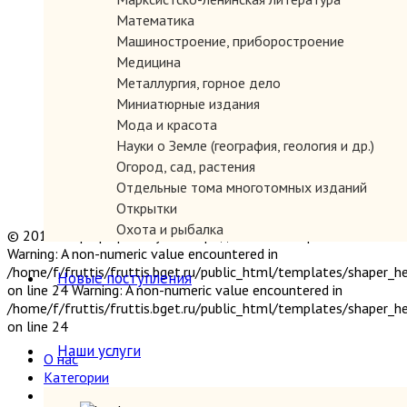
Математика
Машиностроение, приборостроение
Медицина
Металлургия, горное дело
Миниатюрные издания
Мода и красота
Науки о Земле (география, геология и др.)
Огород, сад, растения
Отдельные тома многотомных изданий
Открытки
Охота и рыбалка
© 2019 "Параграф" Покупка и продажа антикварных книг
Педагогика
Warning: A non-numeric value encountered in
Политология, геополитика, дипломатия
/home/f/fruttis/fruttis.bget.ru/public_html/templates/shaper_
Новые поступления
on line 24 Warning: A non-numeric value encountered in
Популярная научно-техническая литература
/home/f/fruttis/fruttis.bget.ru/public_html/templates/shaper_
Промышленность, производство
on line 24
Психология
Наши услуги
Путешествия. Географические открытия
О нас
Религия
Категории
Новые поступления
Сатира и юмор