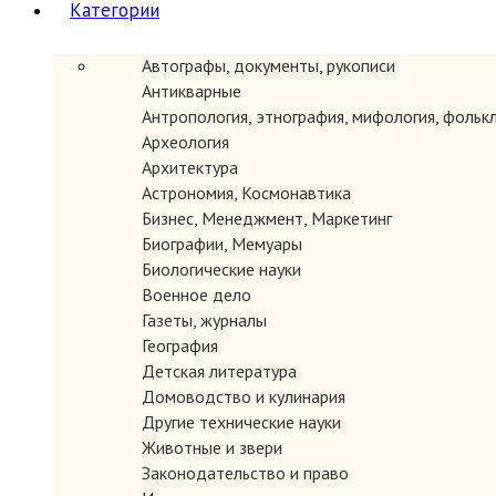
Категории
Автографы, документы, рукописи
Антикварные
Антропология, этнография, мифология, фольк
Археология
Архитектура
Астрономия, Космонавтика
Бизнес, Менеджмент, Маркетинг
Автор:
Биографии, Мемуары
Год: 1985
Биологические науки
.
Военное дело
Место издания: Л.
Газеты, журналы
Издательство: Аврора.
Страниц: 16 листов
География
Тип переплета: Твердый
Детская литература
Формат книги: Стандартный
Домоводство и кулинария
Состояние: Хорошее.
Другие технические науки
Описание: 16 открыток.
Животные и звери
Законодательство и право