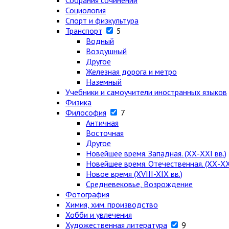
Собрания сочинений
Социология
Спорт и физкультура
Транспорт
5
Водный
Воздушный
Другое
Железная дорога и метро
Наземный
Учебники и самоучители иностранных языков
Физика
Философия
7
Античная
Восточная
Другое
Новейшее время. Западная. (ХХ-ХХI вв.)
Новейшее время. Отечественная. (ХХ-ХХI
Новое время (XVIII-XIX вв.)
Средневековье, Возрождение
Фотография
Химия, хим. производство
Хобби и увлечения
Художественная литература
9