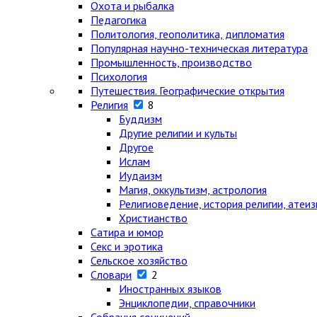
Охота и рыбалка
Педагогика
Политология, геополитика, дипломатия
Популярная научно-техническая литература
Промышленность, производство
Психология
Путешествия. Географические открытия
Религия
8
Буддизм
Другие религии и культы
Другое
Ислам
Иудаизм
Магия, оккультизм, астрология
Религиоведение, история религии, атеи
Христианство
Сатира и юмор
Секс и эротика
Сельское хозяйство
Словари
2
Иностранных языков
Энциклопедии, справочники