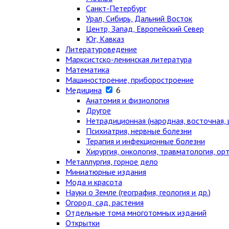
Санкт-Петербург
Урал, Сибирь, Дальний Восток
Центр, Запад, Европейский Север
Юг, Кавказ
Литературоведение
Марксистско-ленинская литература
Математика
Машиностроение, приборостроение
Медицина
6
Анатомия и физиология
Другое
Нетрадиционная (народная, восточная, 
Психиатрия, нервные болезни
Терапия и инфекционные болезни
Хирургия, онкология, травматология, ор
Металлургия, горное дело
Миниатюрные издания
Мода и красота
Науки о Земле (география, геология и др.)
Огород, сад, растения
Отдельные тома многотомных изданий
Открытки