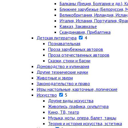
Балканы (Греция, Болгария и др.), К
Ближнее зарубежье (Белоруссия, М
Великобритания, Ирландия, Ислан
Италия, Испания, Португалия, Фра
Кавказ, Закавказье
Скандинавия, Прибалтика
Детская литература
4
Познавательная
Проза зарубежных авторов
Проза отечественных авторов
Сказки, стихи и басни
Домоводство и кулинария
Другие технические науки
Животные и звери
Законодательство и право
Игры настольные, карточные, логические
Искусство
5
Другие виды искусства
Живопись, графика, скульптура
Кино, ТВ, театр
Музыка, ноты, опера, балет, танцы
Теория и история искусства, эстетика