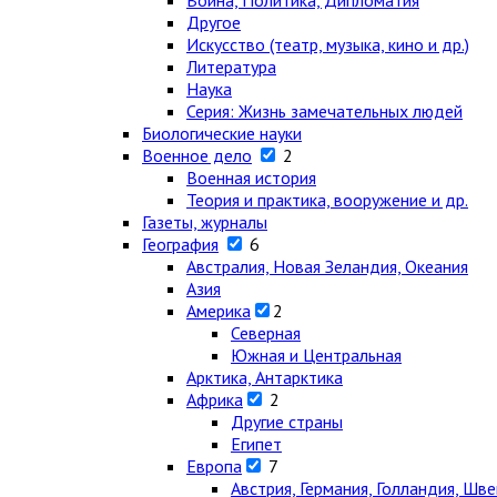
Война, Политика, Дипломатия
Другое
Искусство (театр, музыка, кино и др.)
Литература
Наука
Серия: Жизнь замечательных людей
Биологические науки
Военное дело
2
Военная история
Теория и практика, вооружение и др.
Газеты, журналы
География
6
Австралия, Новая Зеландия, Океания
Азия
Америка
2
Северная
Южная и Центральная
Арктика, Антарктика
Африка
2
Другие страны
Египет
Европа
7
Австрия, Германия, Голландия, Шв