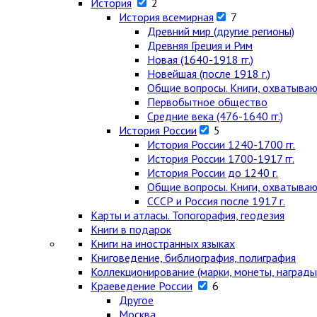
История
2
История всемирная
7
Древний мир (другие регионы)
Древняя Греция и Рим
Новая (1640-1918 гг.)
Новейшая (после 1918 г.)
Общие вопросы. Книги, охватыва
Первобытное общество
Средние века (476-1640 гг.)
История России
5
История России 1240-1700 гг.
История России 1700-1917 гг.
История России до 1240 г.
Общие вопросы. Книги, охватыва
СССР и Россия после 1917 г.
Карты и атласы. Топогорафия, геодезия
Книги в подарок
Книги на иностранных языках
Книговедение, библиография, полиграфия
Коллекционирование (марки, монеты, награды 
Краеведение России
6
Другое
Москва