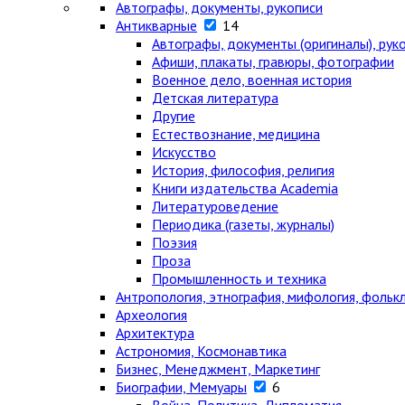
Автографы, документы, рукописи
Антикварные
14
Автографы, документы (оригиналы), рук
Афиши, плакаты, гравюры, фотографии
Военное дело, военная история
Детская литература
Другие
Естествознание, медицина
Искусство
История, философия, религия
Книги издательства Academia
Литературоведение
Периодика (газеты, журналы)
Поэзия
Проза
Промышленность и техника
Антропология, этнография, мифология, фольк
Археология
Архитектура
Астрономия, Космонавтика
Бизнес, Менеджмент, Маркетинг
Биографии, Мемуары
6