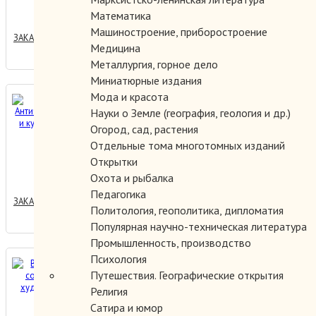
0.00 руб.
Математика
Машиностроение, приборостроение
ЗАКАЗАТЬ
Медицина
Металлургия, горное дело
Миниатюрные издания
Мода и красота
Античность.История и
Науки о Земле (география, геология и др.)
культура.В двух томах.
Огород, сад, растения
Отдельные тома многотомных изданий
Открытки
400.00 руб.
Охота и рыбалка
Педагогика
ЗАКАЗАТЬ
Политология, геополитика, дипломатия
Популярная научно-техническая литература
Промышленность, производство
Психология
Вклад Грузии в
Путешествия. Географические открытия
сокровищницу
Религия
художественной культуры.
Сатира и юмор