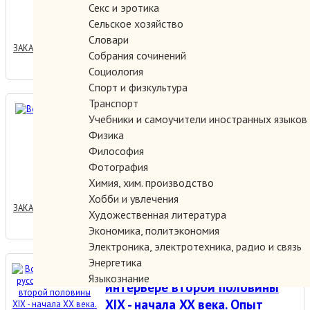
Секс и эротика
150.00 руб.
Сельское хозяйство
Словари
ЗАКАЗАТЬ
Собрания сочинений
Социология
Спорт и физкультура
Транспорт
Войди в картину
Учебники и самоучители иностранных языков
Физика
Философия
Фотография
250.00 руб.
Химия, хим. производство
Хобби и увлечения
ЗАКАЗАТЬ
Художественная литература
Экономика, политэкономия
Электроника, электротехника, радио и связь
Энергетика
Восточная тема в русском
Языкознание
интерьере второй половины
XIX - начала XX века. Опыт