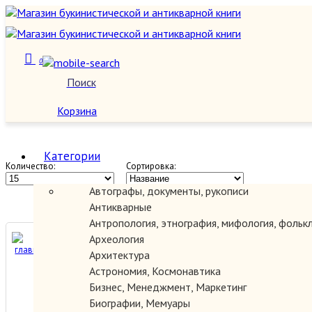
0
Теория и история искусства,
Поиск
О нас
эстетика
Корзина
Категории
Количество:
Сортировка:
Автографы, документы, рукописи
Антикварные
Антропология, этнография, мифология, фольк
100 новых главных
Археология
принципов дизайна.
Архитектура
Астрономия, Космонавтика
Бизнес, Менеджмент, Маркетинг
250.00 руб.
Биографии, Мемуары