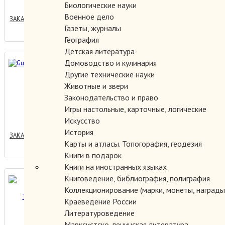
Биологические науки
Военное дело
ЗАКАЗАТЬ
Газеты, журналы
География
Детская литература
Домоводство и кулинария
Gustav Klimt 1862-1918.
Другие технические науки
Животные и звери
Законодательство и право
2000.00 руб.
Игры настольные, карточные, логические
Искусство
История
ЗАКАЗАТЬ
Карты и атласы. Топогорафия, геодезия
Книги в подарок
Книги на иностранных языках
Книговедение, библиография, полиграфия
Thracian art treasures /
Коллекционирование (марки, монеты, награды 
Тракийское искусство.
Краеведение России
Литературоведение
Марксистско-ленинская литература