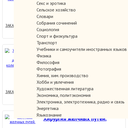
Секс и эротика
200.00 руб.
Сельское хозяйство
Словари
Собрания сочинений
ЗАКАЗАТЬ
Социология
Спорт и физкультура
Транспорт
Учебники и самоучители иностранных языков
Хирургическая коррекция
Физика
деформаций коленного
Философия
сустава.
Фотография
Химия, хим. производство
850.00 руб.
Хобби и увлечения
Художественная литература
ЗАКАЗАТЬ
Экономика, политэкономия
Электроника, электротехника, радио и связь
Энергетика
Языкознание
Хирургия желчных путей.