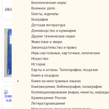
Биологические науки
Военное дело
ЗАКАЗАТЬ
Газеты, журналы
География
Детская литература
Симуляционное обучение по
Домоводство и кулинария
Другие технические науки
хирургии
Животные и звери
Законодательство и право
900.00 руб.
Игры настольные, карточные, логические
Искусство
История
ЗАКАЗАТЬ
Карты и атласы. Топогорафия, геодезия
Книги в подарок
Книги на иностранных языках
Книговедение, библиография, полиграфия
Травматологическая и
Коллекционирование (марки, монеты, награды 
ортопедическая помощь.
Краеведение России
Литературоведение
Марксистско-ленинская литература