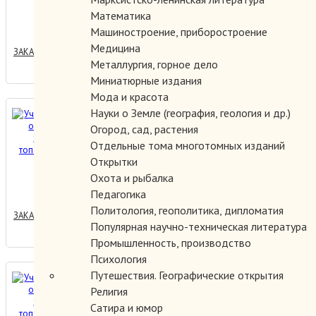
150.00 руб.
Математика
Машиностроение, приборостроение
Медицина
ЗАКАЗАТЬ
Металлургия, горное дело
Миниатюрные издания
Мода и красота
Учебные карты по
Науки о Земле (география, геология и др.)
Огород, сад, растения
оперативной хирургии и
Отдельные тома многотомных изданий
топографической анатомии.
Открытки
1000.00 руб.
Охота и рыбалка
Педагогика
Политология, геополитика, дипломатия
ЗАКАЗАТЬ
Популярная научно-техническая литература
Промышленность, производство
Психология
Путешествия. Географические открытия
Учебные карты по
Религия
оперативной хирургии и
Сатира и юмор
топографической анатомии.