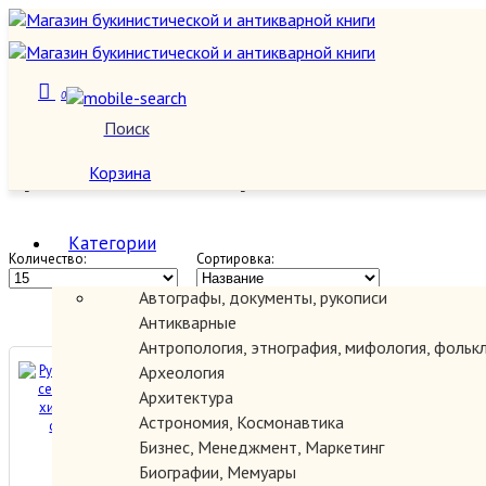
0
Хирургия, онкология,
Поиск
О нас
травматология, ортопедия
Корзина
Категории
Количество:
Сортировка:
Автографы, документы, рукописи
Антикварные
Антропология, этнография, мифология, фольк
Руководство для сестер
Археология
детских хирургических
Архитектура
Астрономия, Космонавтика
отделений.
Бизнес, Менеджмент, Маркетинг
150.00 руб.
Биографии, Мемуары