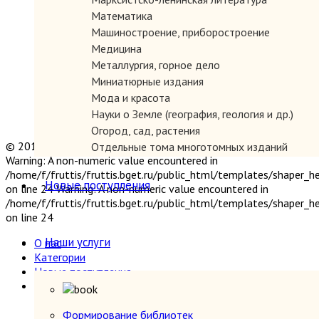
Математика
Машиностроение, приборостроение
Медицина
Металлургия, горное дело
Миниатюрные издания
Мода и красота
Науки о Земле (география, геология и др.)
Огород, сад, растения
© 2019 "Параграф" Покупка и продажа антикварных книг
Отдельные тома многотомных изданий
Warning: A non-numeric value encountered in
Открытки
/home/f/fruttis/fruttis.bget.ru/public_html/templates/shaper_
Охота и рыбалка
Новые поступления
on line 24 Warning: A non-numeric value encountered in
Педагогика
/home/f/fruttis/fruttis.bget.ru/public_html/templates/shaper_
Политология, геополитика, дипломатия
on line 24
Популярная научно-техническая литература
Наши услуги
О нас
Промышленность, производство
Категории
Психология
Новые поступления
Путешествия. Географические открытия
Наши услуги
Религия
Формирование библиотек
Сатира и юмор
Прием книг
Формирование библиотек