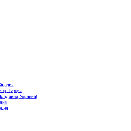
ейцария
ипр, Турция
олдавия, Украина)
дия
нция