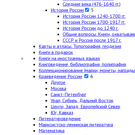
Средние века (476-1640 гг.)
История России
5
История России 1240-1700 гг.
История России 1700-1917 гг.
История России до 1240 г.
Общие вопросы. Книги, охватыва
СССР и Россия после 1917 г.
Карты и атласы. Топогорафия, геодезия
Книги в подарок
Книги на иностранных языках
Книговедение, библиография, полиграфия
Коллекционирование (марки, монеты, награды 
Краеведение России
6
Другое
Москва
Санкт-Петербург
Урал, Сибирь, Дальний Восток
Центр, Запад, Европейский Север
Юг, Кавказ
Литературоведение
Марксистско-ленинская литература
Математика