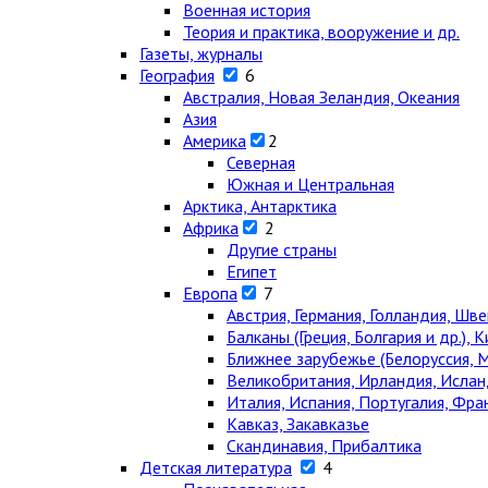
Военная история
Теория и практика, вооружение и др.
Газеты, журналы
География
6
Австралия, Новая Зеландия, Океания
Азия
Америка
2
Северная
Южная и Центральная
Арктика, Антарктика
Африка
2
Другие страны
Египет
Европа
7
Австрия, Германия, Голландия, Шв
Балканы (Греция, Болгария и др.), К
Ближнее зарубежье (Белоруссия, М
Великобритания, Ирландия, Ислан
Италия, Испания, Португалия, Фра
Кавказ, Закавказье
Скандинавия, Прибалтика
Детская литература
4