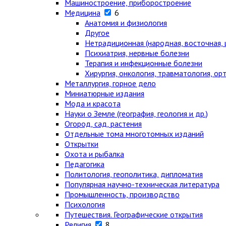
Машиностроение, приборостроение
Медицина
6
Анатомия и физиология
Другое
Нетрадиционная (народная, восточная, 
Психиатрия, нервные болезни
Терапия и инфекционные болезни
Хирургия, онкология, травматология, ор
Металлургия, горное дело
Миниатюрные издания
Мода и красота
Науки о Земле (география, геология и др.)
Огород, сад, растения
Отдельные тома многотомных изданий
Открытки
Охота и рыбалка
Педагогика
Политология, геополитика, дипломатия
Популярная научно-техническая литература
Промышленность, производство
Психология
Путешествия. Географические открытия
Религия
8