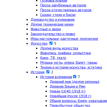
Познавательная
Проза зарубежных авторов
Проза отечественных авторов
Сказки, стихи и басни
Домоводство и кулинария
Другие технические науки
Животные и звери
Законодательство и право
Игры настольные, карточные, логические
Искусство
5
Другие виды искусства
Живопись, графика, скульптура
Кино, ТВ, театр
Музыка, ноты, опера, балет, танцы
Теория и история искусства, эстетика
История
2
История всемирная
7
Древний мир (другие регионы)
Древняя Греция и Рим
Новая (1640-1918 гг.)
Новейшая (после 1918 г.)
Общие вопросы. Книги, охватыва
Первобытное общество