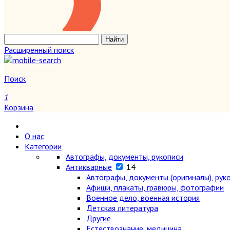
Расширенный поиск
Поиск
1
Корзина
О нас
Категории
Автографы, документы, рукописи
Антикварные
14
Автографы, документы (оригиналы), рук
Афиши, плакаты, гравюры, фотографии
Военное дело, военная история
Детская литература
Другие
Естествознание, медицина