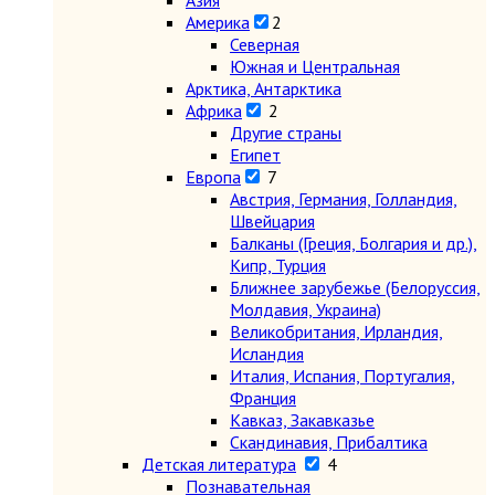
Азия
Америка
2
Северная
Южная и Центральная
Арктика, Антарктика
Африка
2
Другие страны
Египет
Европа
7
Австрия, Германия, Голландия,
Швейцария
Балканы (Греция, Болгария и др.),
Кипр, Турция
Ближнее зарубежье (Белоруссия,
Молдавия, Украина)
Великобритания, Ирландия,
Исландия
Италия, Испания, Португалия,
Франция
Кавказ, Закавказье
Скандинавия, Прибалтика
Детская литература
4
Познавательная