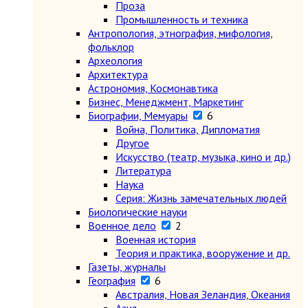
Проза
Промышленность и техника
Антропология, этнография, мифология,
фольклор
Археология
Архитектура
Астрономия, Космонавтика
Бизнес, Менеджмент, Маркетинг
Биографии, Мемуары
6
Война, Политика, Дипломатия
Другое
Искусство (театр, музыка, кино и др.)
Литература
Наука
Серия: Жизнь замечательных людей
Биологические науки
Военное дело
2
Военная история
Теория и практика, вооружение и др.
Газеты, журналы
География
6
Австралия, Новая Зеландия, Океания