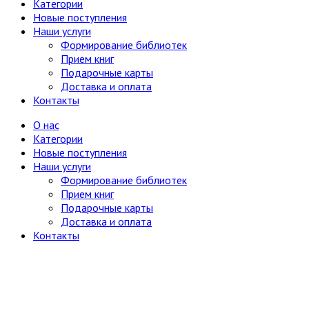
Категории
Юг, Кавказ
Новые поступления
Литературоведение
Наши услуги
Марксистско-ленинская литература
Формирование библиотек
Математика
Прием книг
Машиностроение, приборостроение
Подарочные карты
Медицина
6
Доставка и оплата
Анатомия и физиология
Контакты
Другое
Нетрадиционная (народная,
О нас
восточная, целители)
Категории
Психиатрия, нервные болезни
Новые поступления
Терапия и инфекционные болезни
Наши услуги
Хирургия, онкология, травматология,
Формирование библиотек
ортопедия
Прием книг
Металлургия, горное дело
Подарочные карты
Миниатюрные издания
Доставка и оплата
Мода и красота
Контакты
Науки о Земле (география, геология и др.)
Огород, сад, растения
Отдельные тома многотомных изданий
Открытки
Охота и рыбалка