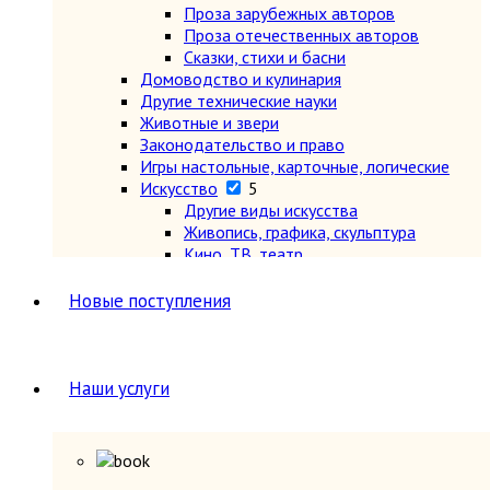
Проза зарубежных авторов
Проза отечественных авторов
Сказки, стихи и басни
Домоводство и кулинария
Другие технические науки
Животные и звери
Законодательство и право
Игры настольные, карточные, логические
Искусство
5
Другие виды искусства
Живопись, графика, скульптура
Кино, ТВ, театр
Музыка, ноты, опера, балет, танцы
Теория и история искусства, эстетика
Новые поступления
История
2
История всемирная
7
Древний мир (другие регионы)
Древняя Греция и Рим
Наши услуги
Новая (1640-1918 гг.)
Новейшая (после 1918 г.)
Общие вопросы. Книги,
охватывающие несколько