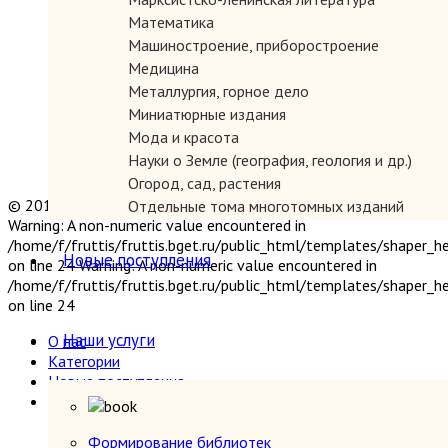
Математика
Машиностроение, приборостроение
Медицина
Металлургия, горное дело
Миниатюрные издания
Мода и красота
Науки о Земле (география, геология и др.)
Огород, сад, растения
© 2019 "Параграф" Покупка и продажа антикварных книг
Отдельные тома многотомных изданий
Warning: A non-numeric value encountered in
Открытки
/home/f/fruttis/fruttis.bget.ru/public_html/templates/shaper_
Охота и рыбалка
Новые поступления
on line 24 Warning: A non-numeric value encountered in
Педагогика
/home/f/fruttis/fruttis.bget.ru/public_html/templates/shaper_
Политология, геополитика, дипломатия
on line 24
Популярная научно-техническая литература
Наши услуги
О нас
Промышленность, производство
Категории
Психология
Новые поступления
Путешествия. Географические открытия
Наши услуги
Религия
Формирование библиотек
Сатира и юмор
Прием книг
Формирование библиотек