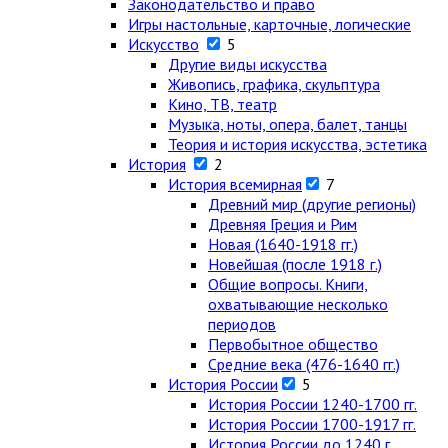
Законодательство и право
Игры настольные, карточные, логические
Искусство
5
Другие виды искусства
Живопись, графика, скульптура
Кино, ТВ, театр
Музыка, ноты, опера, балет, танцы
Теория и история искусства, эстетика
История
2
История всемирная
7
Древний мир (другие регионы)
Древняя Греция и Рим
Новая (1640-1918 гг.)
Новейшая (после 1918 г.)
Общие вопросы. Книги,
охватывающие несколько
периодов
Первобытное общество
Средние века (476-1640 гг.)
История России
5
История России 1240-1700 гг.
История России 1700-1917 гг.
История России до 1240 г.