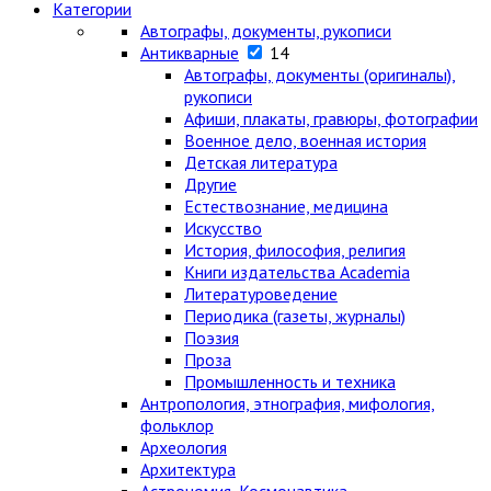
Категории
Автографы, документы, рукописи
Антикварные
14
Автографы, документы (оригиналы),
рукописи
Афиши, плакаты, гравюры, фотографии
Военное дело, военная история
Детская литература
Другие
Естествознание, медицина
Искусство
История, философия, религия
Книги издательства Academia
Литературоведение
Периодика (газеты, журналы)
Поэзия
Проза
Промышленность и техника
Антропология, этнография, мифология,
фольклор
Археология
Архитектура