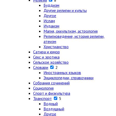
Религия
8
Буддизм
Другие религии и культы
Другое
Ислам
Иудаизм
Магия, оккультизм, астрология
Религиоведение, история религии,
атеизм
Христианство
Сатира и юмор
Секс и эротика
Сельское хозяйство
Словари
2
Иностранных языков
Энциклопедии, справочники
Собрания сочинений
Социология
Спорт и физкультура
Транспорт
5
Водный
Воздушный
Другое