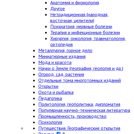
Анатомия и физиология
Другое
Нетрадиционная (народная,
восточная, целители)
Психиатрия, нервные болезни
Терапия и инфекционные болезни
Хирургия, онкология, травматология,
ортопедия
Металлургия, горное дело
Миниатюрные издания
Мода и красота
Науки о Земле (география, геология и др.)
Огород, сад, растения
Отдельные тома многотомных изданий
Открытки
Охота и рыбалка
Педагогика
Политология, геополитика, дипломатия
Популярная научно-техническая литература
Промышленность, производство
Психология
Путешествия. Географические открытия