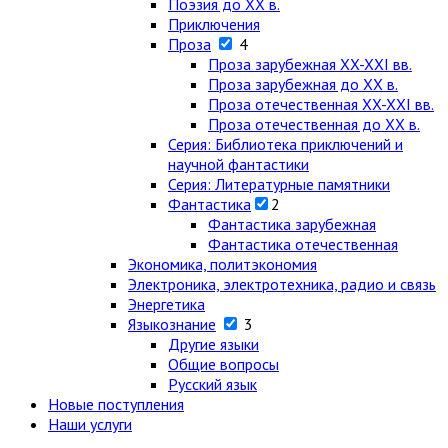
Поэзия до XX в.
Приключения
Проза
4
Проза зарубежная XX-XXI вв.
Проза зарубежная до XX в.
Проза отечественная XX-XXI вв.
Проза отечественная до XX в.
Серия: Библиотека приключений и
научной фантастики
Серия: Литературные памятники
Фантастика
2
Фантастика зарубежная
Фантастика отечественная
Экономика, политэкономия
Электроника, электротехника, радио и связь
Энергетика
Языкознание
3
Другие языки
Общие вопросы
Русский язык
Новые поступления
Наши услуги