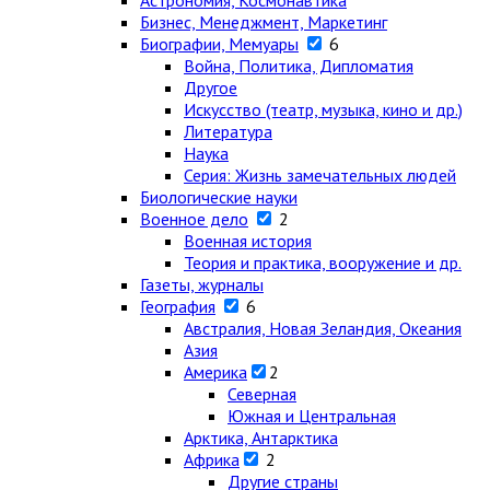
Астрономия, Космонавтика
Бизнес, Менеджмент, Маркетинг
Биографии, Мемуары
6
Война, Политика, Дипломатия
Другое
Искусство (театр, музыка, кино и др.)
Литература
Наука
Серия: Жизнь замечательных людей
Биологические науки
Военное дело
2
Военная история
Теория и практика, вооружение и др.
Газеты, журналы
География
6
Австралия, Новая Зеландия, Океания
Азия
Америка
2
Северная
Южная и Центральная
Арктика, Антарктика
Африка
2
Другие страны