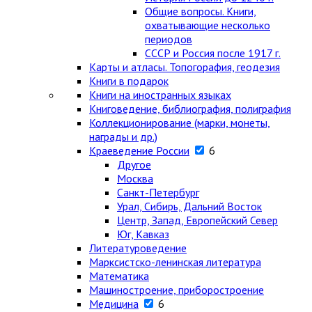
Общие вопросы. Книги,
охватывающие несколько
периодов
СССР и Россия после 1917 г.
Карты и атласы. Топогорафия, геодезия
Книги в подарок
Книги на иностранных языках
Книговедение, библиография, полиграфия
Коллекционирование (марки, монеты,
награды и др.)
Краеведение России
6
Другое
Москва
Санкт-Петербург
Урал, Сибирь, Дальний Восток
Центр, Запад, Европейский Север
Юг, Кавказ
Литературоведение
Марксистско-ленинская литература
Математика
Машиностроение, приборостроение
Медицина
6