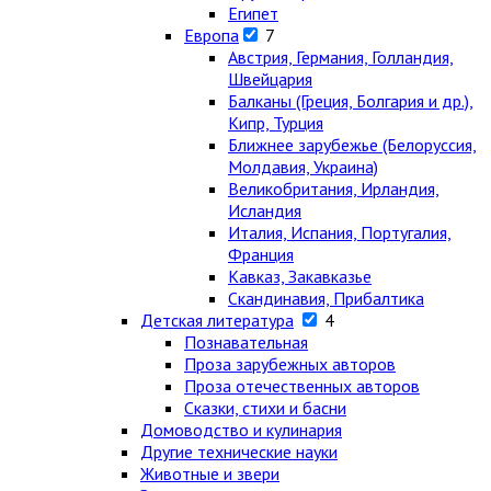
Египет
Европа
7
Австрия, Германия, Голландия,
Швейцария
Балканы (Греция, Болгария и др.),
Кипр, Турция
Ближнее зарубежье (Белоруссия,
Молдавия, Украина)
Великобритания, Ирландия,
Исландия
Италия, Испания, Португалия,
Франция
Кавказ, Закавказье
Скандинавия, Прибалтика
Детская литература
4
Познавательная
Проза зарубежных авторов
Проза отечественных авторов
Сказки, стихи и басни
Домоводство и кулинария
Другие технические науки
Животные и звери