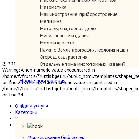
Математика
Машиностроение, приборостроение
Медицина
Металлургия, горное дело
Миниатюрные издания
Мода и красота
Науки о Земле (география, геология и др.)
Огород, сад, растения
© 2019 "Параграф" Покупка и продажа антикварных книг
Отдельные тома многотомных изданий
Warning: A non-numeric value encountered in
Открытки
/home/f/fruttis/fruttis.bget.ru/public_html/templates/shaper_
Охота и рыбалка
Новые поступления
on line 24 Warning: A non-numeric value encountered in
Педагогика
/home/f/fruttis/fruttis.bget.ru/public_html/templates/shaper_
Политология, геополитика, дипломатия
on line 24
Популярная научно-техническая литература
Наши услуги
О нас
Промышленность, производство
Категории
Психология
Новые поступления
Путешествия. Географические открытия
Наши услуги
Религия
Формирование библиотек
Сатира и юмор
Прием книг
Формирование библиотек