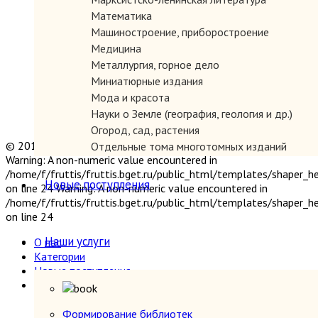
Математика
Машиностроение, приборостроение
Медицина
Металлургия, горное дело
Миниатюрные издания
Мода и красота
Науки о Земле (география, геология и др.)
Огород, сад, растения
© 2019 "Параграф" Покупка и продажа антикварных книг
Отдельные тома многотомных изданий
Warning: A non-numeric value encountered in
Открытки
/home/f/fruttis/fruttis.bget.ru/public_html/templates/shaper_
Охота и рыбалка
Новые поступления
on line 24 Warning: A non-numeric value encountered in
Педагогика
/home/f/fruttis/fruttis.bget.ru/public_html/templates/shaper_
Политология, геополитика, дипломатия
on line 24
Популярная научно-техническая литература
Наши услуги
О нас
Промышленность, производство
Категории
Психология
Новые поступления
Путешествия. Географические открытия
Наши услуги
Религия
Формирование библиотек
Сатира и юмор
Прием книг
Формирование библиотек