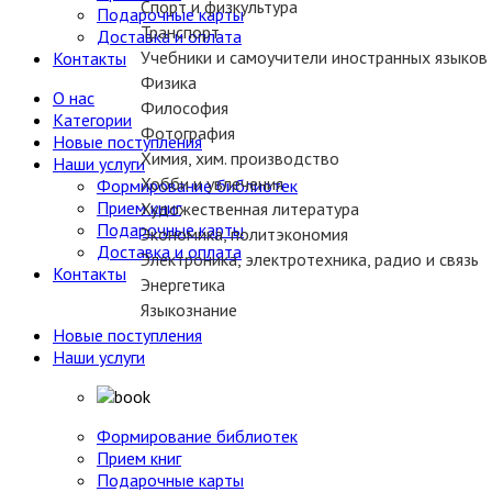
Спорт и физкультура
Подарочные карты
Транспорт
Доставка и оплата
Учебники и самоучители иностранных языков
Контакты
Физика
О нас
Философия
Категории
Фотография
Новые поступления
Химия, хим. производство
Наши услуги
Хобби и увлечения
Формирование библиотек
Прием книг
Художественная литература
Подарочные карты
Экономика, политэкономия
Доставка и оплата
Электроника, электротехника, радио и связь
Контакты
Энергетика
Языкознание
Новые поступления
Наши услуги
Формирование библиотек
Прием книг
Подарочные карты