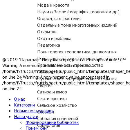
Мода и красота
Науки о Земле (география, геология и др.)
Огород, сад, растения
Отдельные тома многотомных изданий
Открытки
Охота и рыбалка
Педагогика
Политология, геополитика, дипломатия
Популярная научно-техническая литература
© 2019 "Параграф" Покупка и продажа антикварных книг
Промышленность, производство
Warning: A non-numeric value encountered in
/home/f/fruttis/fruttis.bget.ru/public_html/templates/shaper_
Психология
on line 24 Warning: A non-numeric value encountered in
Путешествия. Географические открытия
/home/f/fruttis/fruttis.bget.ru/public_html/templates/shaper_
Религия
on line 24
Сатира и юмор
Секс и эротика
О нас
Категории
Сельское хозяйство
Новые поступления
Словари
Наши услуги
Собрания сочинений
Формирование библиотек
Социология
Прием книг