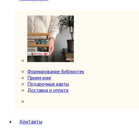
периодов
Первобытное общество
Средние века (476-1640 гг.)
История России
5
История России 1240-1700 гг.
История России 1700-1917 гг.
История России до 1240 г.
Общие вопросы. Книги,
охватывающие несколько
периодов
СССР и Россия после 1917 г.
Карты и атласы. Топогорафия, геодезия
Формирование библиотек
Книги в подарок
Прием книг
Книги на иностранных языках
Подарочные карты
Книговедение, библиография, полиграфия
Доставка и оплата
Коллекционирование (марки, монеты,
награды и др.)
Краеведение России
6
Другое
Москва
Контакты
Санкт-Петербург
Урал, Сибирь, Дальний Восток
Центр, Запад, Европейский Север