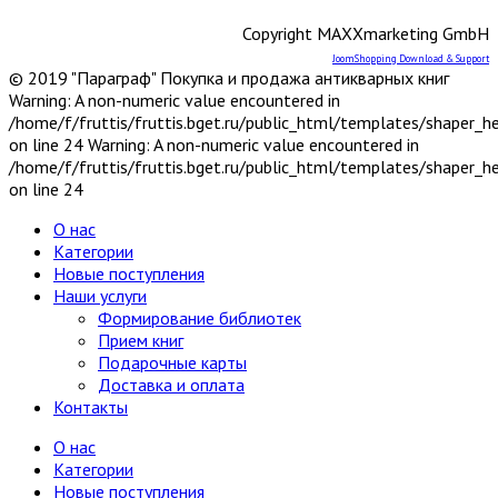
Юг, Кавказ
Copyright MAXXmarketing GmbH
Литературоведение
Марксистско-ленинская литература
JoomShopping Download & Support
© 2019 "Параграф" Покупка и продажа антикварных книг
Математика
Warning: A non-numeric value encountered in
Машиностроение, приборостроение
/home/f/fruttis/fruttis.bget.ru/public_html/templates/shaper_
Медицина
6
on line 24 Warning: A non-numeric value encountered in
Анатомия и физиология
/home/f/fruttis/fruttis.bget.ru/public_html/templates/shaper_
Другое
on line 24
Нетрадиционная (народная,
восточная, целители)
О нас
Психиатрия, нервные болезни
Категории
Терапия и инфекционные болезни
Новые поступления
Хирургия, онкология, травматология,
Наши услуги
ортопедия
Формирование библиотек
Металлургия, горное дело
Прием книг
Миниатюрные издания
Подарочные карты
Мода и красота
Доставка и оплата
Науки о Земле (география, геология и др.)
Контакты
Огород, сад, растения
Отдельные тома многотомных изданий
О нас
Открытки
Категории
Охота и рыбалка
Новые поступления