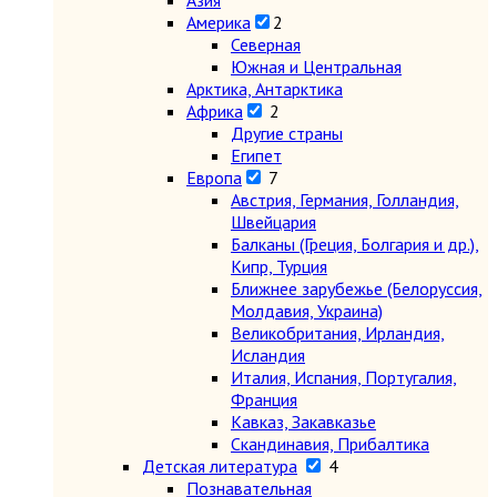
Азия
Америка
2
Северная
Южная и Центральная
Арктика, Антарктика
Африка
2
Другие страны
Египет
Европа
7
Австрия, Германия, Голландия,
Швейцария
Балканы (Греция, Болгария и др.),
Кипр, Турция
Ближнее зарубежье (Белоруссия,
Молдавия, Украина)
Великобритания, Ирландия,
Исландия
Италия, Испания, Португалия,
Франция
Кавказ, Закавказье
Скандинавия, Прибалтика
Детская литература
4
Познавательная