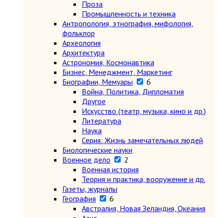
Проза
Промышленность и техника
Антропология, этнография, мифология,
фольклор
Археология
Архитектура
Астрономия, Космонавтика
Бизнес, Менеджмент, Маркетинг
Биографии, Мемуары
6
Война, Политика, Дипломатия
Другое
Искусство (театр, музыка, кино и др.)
Литература
Наука
Серия: Жизнь замечательных людей
Биологические науки
Военное дело
2
Военная история
Теория и практика, вооружение и др.
Газеты, журналы
География
6
Австралия, Новая Зеландия, Океания