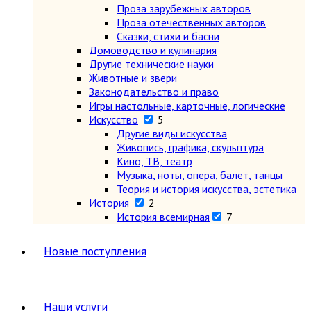
Проза зарубежных авторов
Проза отечественных авторов
Сказки, стихи и басни
Домоводство и кулинария
Другие технические науки
Животные и звери
Законодательство и право
Игры настольные, карточные, логические
Искусство
5
Другие виды искусства
Живопись, графика, скульптура
Кино, ТВ, театр
Музыка, ноты, опера, балет, танцы
Теория и история искусства, эстетика
История
2
История всемирная
7
Древний мир (другие регионы)
Древняя Греция и Рим
Новые поступления
Новая (1640-1918 гг.)
Новейшая (после 1918 г.)
Общие вопросы. Книги,
охватывающие несколько
Наши услуги