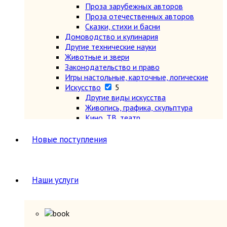
Проза зарубежных авторов
Проза отечественных авторов
Сказки, стихи и басни
Домоводство и кулинария
Другие технические науки
Животные и звери
Законодательство и право
Игры настольные, карточные, логические
Искусство
5
Другие виды искусства
Живопись, графика, скульптура
Кино, ТВ, театр
Музыка, ноты, опера, балет, танцы
Теория и история искусства, эстетика
Новые поступления
История
2
История всемирная
7
Древний мир (другие регионы)
Древняя Греция и Рим
Наши услуги
Новая (1640-1918 гг.)
Новейшая (после 1918 г.)
Общие вопросы. Книги,
охватывающие несколько