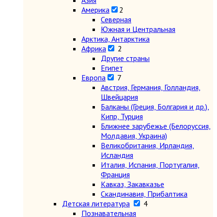
Азия
Америка
2
Северная
Южная и Центральная
Арктика, Антарктика
Африка
2
Другие страны
Египет
Европа
7
Австрия, Германия, Голландия,
Швейцария
Балканы (Греция, Болгария и др.),
Кипр, Турция
Ближнее зарубежье (Белоруссия,
Молдавия, Украина)
Великобритания, Ирландия,
Исландия
Италия, Испания, Португалия,
Франция
Кавказ, Закавказье
Скандинавия, Прибалтика
Детская литература
4
Познавательная