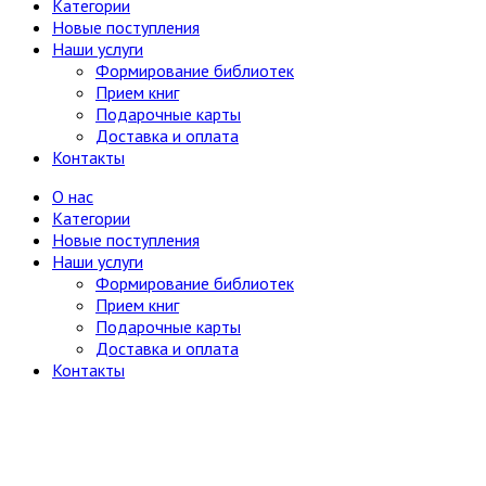
Категории
Юг, Кавказ
Новые поступления
Литературоведение
Наши услуги
Марксистско-ленинская литература
Формирование библиотек
Математика
Прием книг
Машиностроение, приборостроение
Подарочные карты
Медицина
6
Доставка и оплата
Анатомия и физиология
Контакты
Другое
Нетрадиционная (народная,
О нас
восточная, целители)
Категории
Психиатрия, нервные болезни
Новые поступления
Терапия и инфекционные болезни
Наши услуги
Хирургия, онкология, травматология,
Формирование библиотек
ортопедия
Прием книг
Металлургия, горное дело
Подарочные карты
Миниатюрные издания
Доставка и оплата
Мода и красота
Контакты
Науки о Земле (география, геология и др.)
Огород, сад, растения
Отдельные тома многотомных изданий
Открытки
Охота и рыбалка