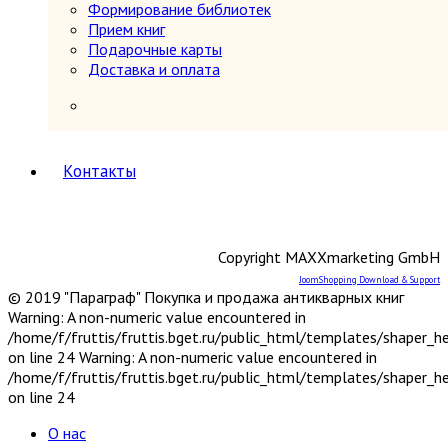
периодов
Формирование библиотек
Первобытное общество
Прием книг
Средние века (476-1640 гг.)
Подарочные карты
История России
5
Доставка и оплата
История России 1240-1700 гг.
История России 1700-1917 гг.
История России до 1240 г.
Общие вопросы. Книги,
охватывающие несколько
Контакты
периодов
СССР и Россия после 1917 г.
Карты и атласы. Топогорафия, геодезия
Книги в подарок
Copyright MAXXmarketing GmbH
Книги на иностранных языках
JoomShopping Download & Support
Книговедение, библиография, полиграфия
© 2019 "Параграф" Покупка и продажа антикварных книг
Коллекционирование (марки, монеты,
Warning: A non-numeric value encountered in
награды и др.)
/home/f/fruttis/fruttis.bget.ru/public_html/templates/shaper_
Краеведение России
6
on line 24 Warning: A non-numeric value encountered in
Другое
/home/f/fruttis/fruttis.bget.ru/public_html/templates/shaper_
Москва
on line 24
Санкт-Петербург
Урал, Сибирь, Дальний Восток
О нас
Центр, Запад, Европейский Север