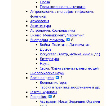
Проза
Промышленность и техника
Антропология, этнография, мифология,
фольклор
Археология
Архитектура
Астрономия, Космонавтика
Бизнес, Менеджмент, Маркетинг
Биографии, Мемуары
6
Война, Политика, Дипломатия
Другое
Искусство (театр, музыка, кино и др.)
Литература
Наука
Серия: Жизнь замечательных людей
Биологические науки
Военное дело
2
Военная история
Теория и практика, вооружение и др.
Газеты, журналы
География
6
Австралия, Новая Зеландия, Океания