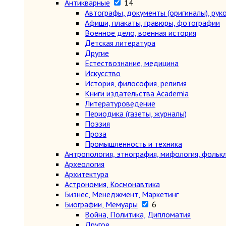
Антикварные
14
Автографы, документы (оригиналы), рук
Афиши, плакаты, гравюры, фотографии
Военное дело, военная история
Детская литература
Другие
Естествознание, медицина
Искусство
История, философия, религия
Книги издательства Academia
Литературоведение
Периодика (газеты, журналы)
Поэзия
Проза
Промышленность и техника
Антропология, этнография, мифология, фольк
Археология
Архитектура
Астрономия, Космонавтика
Бизнес, Менеджмент, Маркетинг
Биографии, Мемуары
6
Война, Политика, Дипломатия
Другое