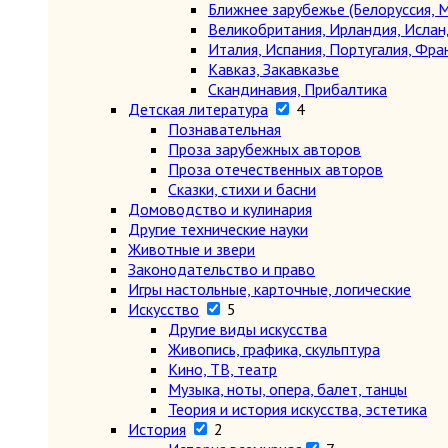
Ближнее зарубежье (Белоруссия, М
Великобритания, Ирландия, Ислан
Италия, Испания, Португалия, Фра
Кавказ, Закавказье
Скандинавия, Прибалтика
Детская литература
4
Познавательная
Проза зарубежных авторов
Проза отечественных авторов
Сказки, стихи и басни
Домоводство и кулинария
Другие технические науки
Животные и звери
Законодательство и право
Игры настольные, карточные, логические
Искусство
5
Другие виды искусства
Живопись, графика, скульптура
Кино, ТВ, театр
Музыка, ноты, опера, балет, танцы
Теория и история искусства, эстетика
История
2