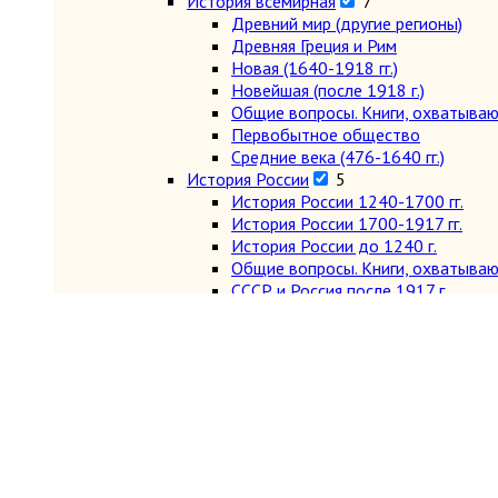
История всемирная
7
Древний мир (другие регионы)
Древняя Греция и Рим
Новая (1640-1918 гг.)
Новейшая (после 1918 г.)
Общие вопросы. Книги, охватыва
Первобытное общество
Средние века (476-1640 гг.)
История России
5
История России 1240-1700 гг.
История России 1700-1917 гг.
История России до 1240 г.
Общие вопросы. Книги, охватыва
СССР и Россия после 1917 г.
Карты и атласы. Топогорафия, геодезия
Книги в подарок
Книги на иностранных языках
Книговедение, библиография, полиграфия
Коллекционирование (марки, монеты, награды 
Краеведение России
6
Другое
Москва
Санкт-Петербург