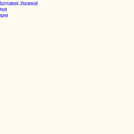
олдавия, Украина)
дия
нция