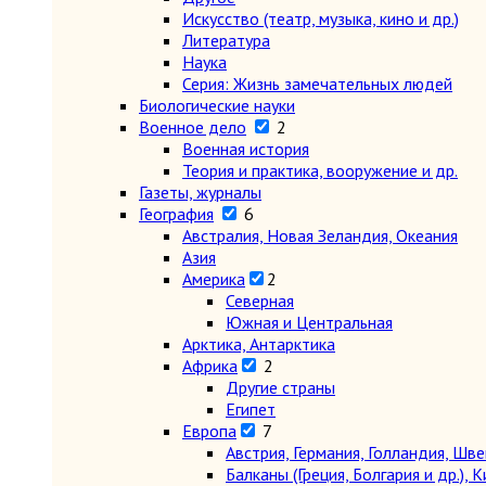
Искусство (театр, музыка, кино и др.)
Литература
Наука
Серия: Жизнь замечательных людей
Биологические науки
Военное дело
2
Военная история
Теория и практика, вооружение и др.
Газеты, журналы
География
6
Австралия, Новая Зеландия, Океания
Азия
Америка
2
Северная
Южная и Центральная
Арктика, Антарктика
Африка
2
Другие страны
Египет
Европа
7
Австрия, Германия, Голландия, Шв
Балканы (Греция, Болгария и др.), К