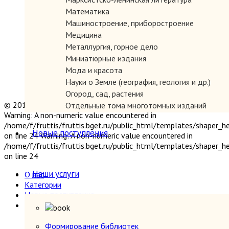
Математика
Машиностроение, приборостроение
Медицина
Металлургия, горное дело
Миниатюрные издания
Мода и красота
Науки о Земле (география, геология и др.)
Огород, сад, растения
© 2019 "Параграф" Покупка и продажа антикварных книг
Отдельные тома многотомных изданий
Warning: A non-numeric value encountered in
Открытки
/home/f/fruttis/fruttis.bget.ru/public_html/templates/shaper_
Охота и рыбалка
Новые поступления
on line 24 Warning: A non-numeric value encountered in
Педагогика
/home/f/fruttis/fruttis.bget.ru/public_html/templates/shaper_
Политология, геополитика, дипломатия
on line 24
Популярная научно-техническая литература
Наши услуги
О нас
Промышленность, производство
Категории
Психология
Новые поступления
Путешествия. Географические открытия
Наши услуги
Религия
Формирование библиотек
Сатира и юмор
Прием книг
Формирование библиотек