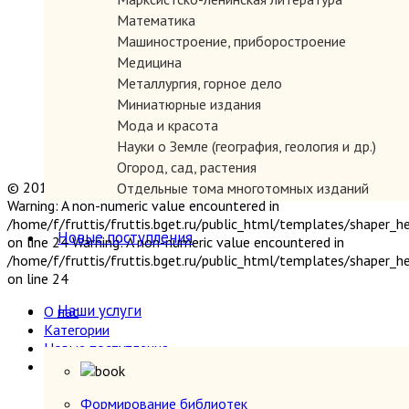
Математика
Машиностроение, приборостроение
Медицина
Металлургия, горное дело
Миниатюрные издания
Мода и красота
Науки о Земле (география, геология и др.)
Огород, сад, растения
© 2019 "Параграф" Покупка и продажа антикварных книг
Отдельные тома многотомных изданий
Warning: A non-numeric value encountered in
Открытки
/home/f/fruttis/fruttis.bget.ru/public_html/templates/shaper_
Охота и рыбалка
Новые поступления
on line 24 Warning: A non-numeric value encountered in
Педагогика
/home/f/fruttis/fruttis.bget.ru/public_html/templates/shaper_
Политология, геополитика, дипломатия
on line 24
Популярная научно-техническая литература
Наши услуги
О нас
Промышленность, производство
Категории
Психология
Новые поступления
Путешествия. Географические открытия
Наши услуги
Религия
Формирование библиотек
Сатира и юмор
Прием книг
Формирование библиотек