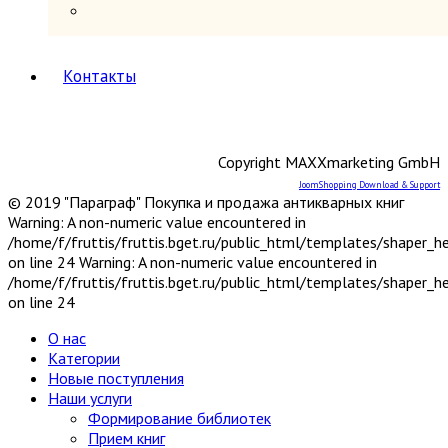
Книги в подарок
Книги на иностранных языках
Книговедение, библиография, полиграфия
Коллекционирование (марки, монеты,
Контакты
награды и др.)
Краеведение России
6
Другое
Москва
Copyright MAXXmarketing GmbH
Санкт-Петербург
JoomShopping Download & Support
Урал, Сибирь, Дальний Восток
© 2019 "Параграф" Покупка и продажа антикварных книг
Центр, Запад, Европейский Север
Warning: A non-numeric value encountered in
Юг, Кавказ
/home/f/fruttis/fruttis.bget.ru/public_html/templates/shaper_
Литературоведение
on line 24 Warning: A non-numeric value encountered in
Марксистско-ленинская литература
/home/f/fruttis/fruttis.bget.ru/public_html/templates/shaper_
Математика
on line 24
Машиностроение, приборостроение
Медицина
6
О нас
Анатомия и физиология
Категории
Другое
Новые поступления
Нетрадиционная (народная,
Наши услуги
восточная, целители)
Формирование библиотек
Психиатрия, нервные болезни
Прием книг