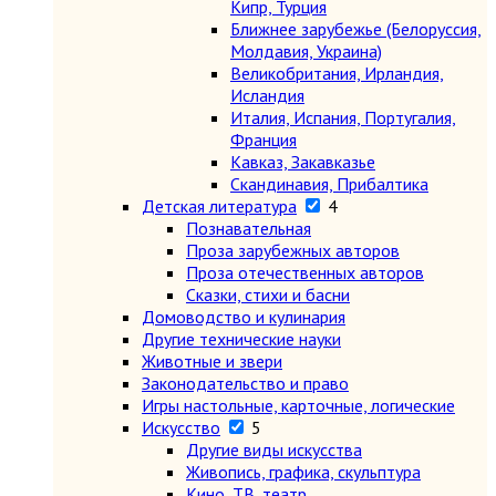
Кипр, Турция
Ближнее зарубежье (Белоруссия,
Молдавия, Украина)
Великобритания, Ирландия,
Исландия
Италия, Испания, Португалия,
Франция
Кавказ, Закавказье
Скандинавия, Прибалтика
Детская литература
4
Познавательная
Проза зарубежных авторов
Проза отечественных авторов
Сказки, стихи и басни
Домоводство и кулинария
Другие технические науки
Животные и звери
Законодательство и право
Игры настольные, карточные, логические
Искусство
5
Другие виды искусства
Живопись, графика, скульптура
Кино, ТВ, театр