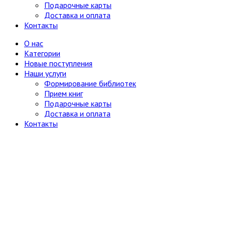
Терапия и инфекционные болезни
Подарочные карты
Хирургия, онкология, травматология,
Доставка и оплата
ортопедия
Контакты
Металлургия, горное дело
Миниатюрные издания
О нас
Мода и красота
Категории
Науки о Земле (география, геология и др.)
Новые поступления
Огород, сад, растения
Наши услуги
Отдельные тома многотомных изданий
Формирование библиотек
Открытки
Прием книг
Охота и рыбалка
Подарочные карты
Педагогика
Доставка и оплата
Политология, геополитика, дипломатия
Контакты
Популярная научно-техническая литература
Промышленность, производство
Психология
Путешествия. Географические открытия
Религия
8
Буддизм
Другие религии и культы
Другое
Ислам
Иудаизм