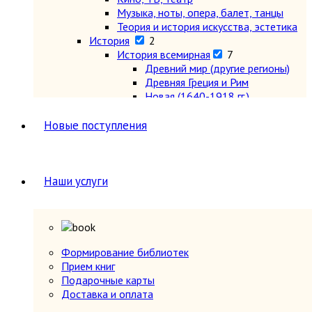
Музыка, ноты, опера, балет, танцы
Теория и история искусства, эстетика
История
2
История всемирная
7
Древний мир (другие регионы)
Древняя Греция и Рим
Новая (1640-1918 гг.)
Новейшая (после 1918 г.)
Общие вопросы. Книги,
Новые поступления
охватывающие несколько
периодов
Первобытное общество
Средние века (476-1640 гг.)
Наши услуги
История России
5
История России 1240-1700 гг.
История России 1700-1917 гг.
История России до 1240 г.
Общие вопросы. Книги,
Формирование библиотек
охватывающие несколько
Прием книг
периодов
Подарочные карты
СССР и Россия после 1917 г.
Доставка и оплата
Карты и атласы. Топогорафия, геодезия