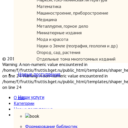
Математика
Машиностроение, приборостроение
Медицина
Металлургия, горное дело
Миниатюрные издания
Мода и красота
Науки о Земле (география, геология и др.)
Огород, сад, растения
© 2019 "Параграф" Покупка и продажа антикварных книг
Отдельные тома многотомных изданий
Warning: A non-numeric value encountered in
Открытки
/home/f/fruttis/fruttis.bget.ru/public_html/templates/shaper_
Охота и рыбалка
Новые поступления
on line 24 Warning: A non-numeric value encountered in
Педагогика
/home/f/fruttis/fruttis.bget.ru/public_html/templates/shaper_
Политология, геополитика, дипломатия
on line 24
Популярная научно-техническая литература
Наши услуги
О нас
Промышленность, производство
Категории
Психология
Новые поступления
Путешествия. Географические открытия
Наши услуги
Религия
Формирование библиотек
Сатира и юмор
Прием книг
Формирование библиотек