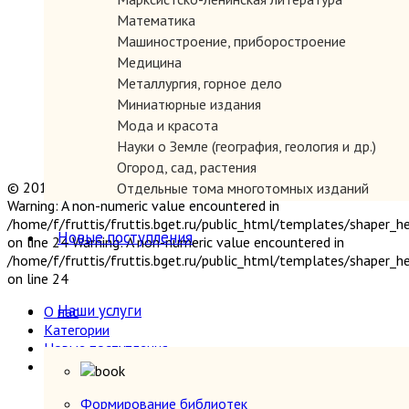
Математика
Машиностроение, приборостроение
Медицина
Металлургия, горное дело
Миниатюрные издания
Мода и красота
Науки о Земле (география, геология и др.)
Огород, сад, растения
© 2019 "Параграф" Покупка и продажа антикварных книг
Отдельные тома многотомных изданий
Warning: A non-numeric value encountered in
Открытки
/home/f/fruttis/fruttis.bget.ru/public_html/templates/shaper_
Охота и рыбалка
Новые поступления
on line 24 Warning: A non-numeric value encountered in
Педагогика
/home/f/fruttis/fruttis.bget.ru/public_html/templates/shaper_
Политология, геополитика, дипломатия
on line 24
Популярная научно-техническая литература
Наши услуги
О нас
Промышленность, производство
Категории
Психология
Новые поступления
Путешествия. Географические открытия
Наши услуги
Религия
Формирование библиотек
Сатира и юмор
Прием книг
Формирование библиотек