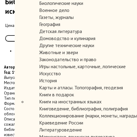
Библиография изобразительного
Биологические науки
искусства. Часть 1,Выпуск 2.
Военное дело
Газеты, журналы
География
1000.00 руб.
Цена:
Детская литература
Домоводство и кулинария
Другие технические науки
Животные и звери
Законодательство и право
Игры настольные, карточные, логические
Автор: Вольценбург О.Э.
Год: 1923
Искусство
Выпуск 1-й. Общая теория искусства.Выпуск 2-й. Общая история искусств.
История
Место издания: Пб.
Карты и атласы. Топогорафия, геодезия
Издательство: `Книжный угол`
Страниц: 188 с.
Книги в подарок
Тип переплета: Мягкий
Книги на иностранных языках
Формат книги: Стандартный
Книговедение, библиография, полиграфия
Состояние: Удовлетворительное-слабохорошее. Оторвана передняя
обложка, надорван корешок, легкое загрязнение, прметки ручкй.
Коллекционирование (марки, монеты, награды 
Описание: Лучшая до сего времени библиография по теме искусства. К
Краеведение России
сожалению, вышло всего два выпуска. Например, только из этой
Литературоведение
библиографии можно выяснить тиражи Вермана, Грабаря и других
известных монографий. Подробно указано количество всех
Марксистско-ленинская литература