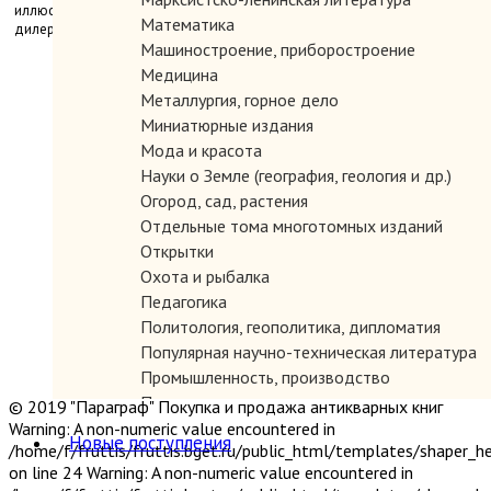
иллюстраций и т.п. Незаменимая книга для всех коллекционеров и
Математика
дилеров книжного антиквариата.
Машиностроение, приборостроение
Медицина
Металлургия, горное дело
Миниатюрные издания
Мода и красота
Науки о Земле (география, геология и др.)
Огород, сад, растения
Отдельные тома многотомных изданий
Открытки
Охота и рыбалка
Педагогика
Политология, геополитика, дипломатия
Популярная научно-техническая литература
Промышленность, производство
Психология
© 2019 "Параграф" Покупка и продажа антикварных книг
Путешествия. Географические открытия
Warning: A non-numeric value encountered in
Новые поступления
/home/f/fruttis/fruttis.bget.ru/public_html/templates/shaper_
Религия
on line 24 Warning: A non-numeric value encountered in
Сатира и юмор