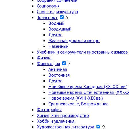
Собрания сочинений
Социология
Спорт и физкультура
Транспорт
5
Водный
Воздушный
Другое
Железная дорога и метро
Наземный
Учебники и самоучители иностранных языков
Физика
Философия
7
Античная
Восточная
Другое
Новейшее время. Западная. (ХХ-ХХI вв.)
Новейшее время. Отечественная. (ХХ-ХХI
Новое время (XVIII-XIX вв.)
Средневековье, Возрождение
Фотография
Химия, хим. производство
Хобби и увлечения
Художественная литература
9