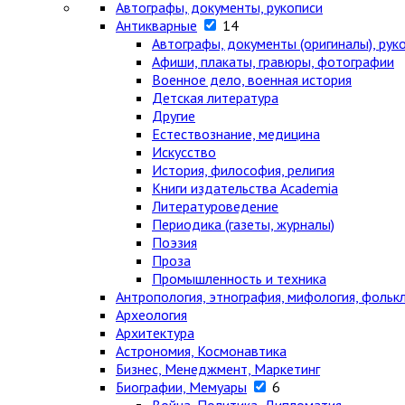
Автографы, документы, рукописи
Антикварные
14
Автографы, документы (оригиналы), рук
Афиши, плакаты, гравюры, фотографии
Военное дело, военная история
Детская литература
Другие
Естествознание, медицина
Искусство
История, философия, религия
Книги издательства Academia
Литературоведение
Периодика (газеты, журналы)
Поэзия
Проза
Промышленность и техника
Антропология, этнография, мифология, фольк
Археология
Архитектура
Астрономия, Космонавтика
Бизнес, Менеджмент, Маркетинг
Биографии, Мемуары
6