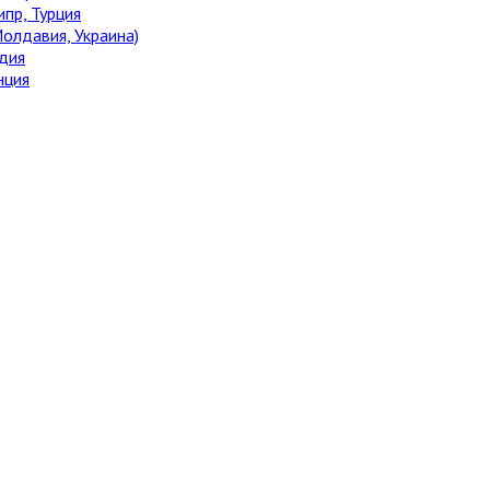
ипр, Турция
олдавия, Украина)
дия
нция