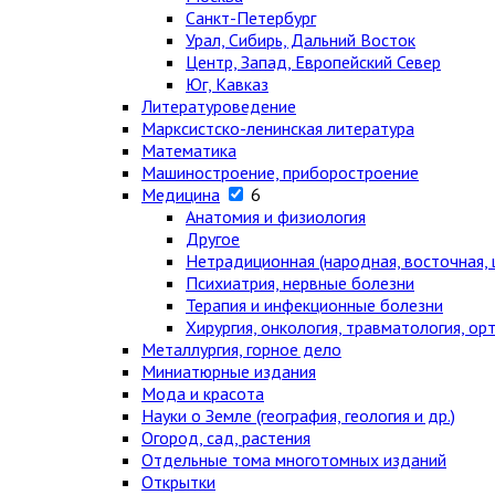
Санкт-Петербург
Урал, Сибирь, Дальний Восток
Центр, Запад, Европейский Север
Юг, Кавказ
Литературоведение
Марксистско-ленинская литература
Математика
Машиностроение, приборостроение
Медицина
6
Анатомия и физиология
Другое
Нетрадиционная (народная, восточная, 
Психиатрия, нервные болезни
Терапия и инфекционные болезни
Хирургия, онкология, травматология, ор
Металлургия, горное дело
Миниатюрные издания
Мода и красота
Науки о Земле (география, геология и др.)
Огород, сад, растения
Отдельные тома многотомных изданий
Открытки