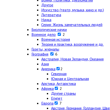
Война, Политика, Дипломатия
Другое
Искусство (театр, музыка, кино и др.)
Литература
Наука
Серия: Жизнь замечательных людей
Биологические науки
Военное дело
2
Военная история
Теория и практика, вооружение и др.
Газеты, журналы
География
6
Австралия, Новая Зеландия, Океания
Азия
Америка
2
Северная
Южная и Центральная
Арктика, Антарктика
Африка
2
Другие страны
Египет
Европа
7
Австрия, Германия, Голландия, Шв