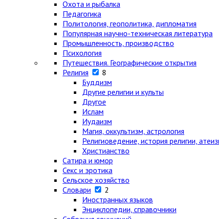
Охота и рыбалка
Педагогика
Политология, геополитика, дипломатия
Популярная научно-техническая литература
Промышленность, производство
Психология
Путешествия. Географические открытия
Религия
8
Буддизм
Другие религии и культы
Другое
Ислам
Иудаизм
Магия, оккультизм, астрология
Религиоведение, история религии, атеи
Христианство
Сатира и юмор
Секс и эротика
Сельское хозяйство
Словари
2
Иностранных языков
Энциклопедии, справочники