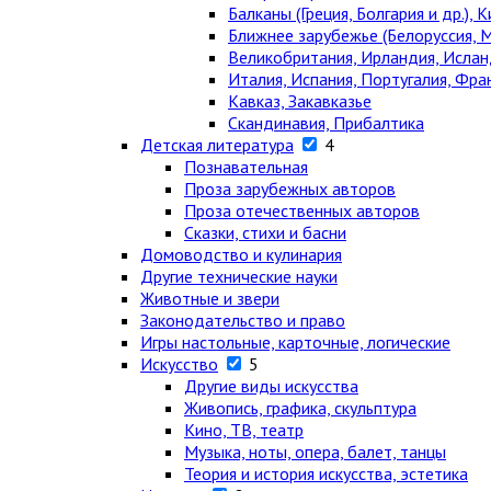
Балканы (Греция, Болгария и др.), К
Ближнее зарубежье (Белоруссия, М
Великобритания, Ирландия, Ислан
Италия, Испания, Португалия, Фра
Кавказ, Закавказье
Скандинавия, Прибалтика
Детская литература
4
Познавательная
Проза зарубежных авторов
Проза отечественных авторов
Сказки, стихи и басни
Домоводство и кулинария
Другие технические науки
Животные и звери
Законодательство и право
Игры настольные, карточные, логические
Искусство
5
Другие виды искусства
Живопись, графика, скульптура
Кино, ТВ, театр
Музыка, ноты, опера, балет, танцы
Теория и история искусства, эстетика