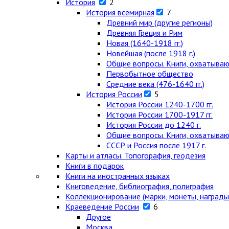
История
2
История всемирная
7
Древний мир (другие регионы)
Древняя Греция и Рим
Новая (1640-1918 гг.)
Новейшая (после 1918 г.)
Общие вопросы. Книги, охватыва
Первобытное общество
Средние века (476-1640 гг.)
История России
5
История России 1240-1700 гг.
История России 1700-1917 гг.
История России до 1240 г.
Общие вопросы. Книги, охватыва
СССР и Россия после 1917 г.
Карты и атласы. Топогорафия, геодезия
Книги в подарок
Книги на иностранных языках
Книговедение, библиография, полиграфия
Коллекционирование (марки, монеты, награды 
Краеведение России
6
Другое
Москва