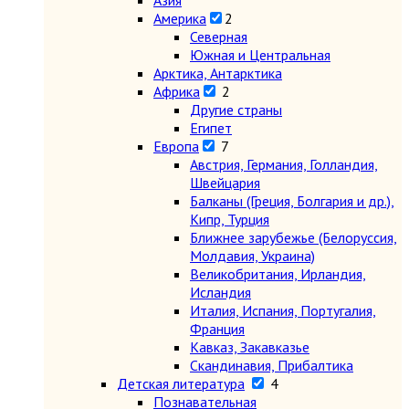
Азия
Америка
2
Северная
Южная и Центральная
Арктика, Антарктика
Африка
2
Другие страны
Египет
Европа
7
Австрия, Германия, Голландия,
Швейцария
Балканы (Греция, Болгария и др.),
Кипр, Турция
Ближнее зарубежье (Белоруссия,
Молдавия, Украина)
Великобритания, Ирландия,
Исландия
Италия, Испания, Португалия,
Франция
Кавказ, Закавказье
Скандинавия, Прибалтика
Детская литература
4
Познавательная