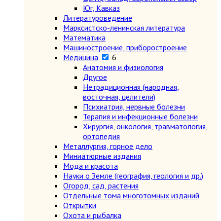
Юг, Кавказ
Литературоведение
Марксистско-ленинская литература
Математика
Машиностроение, приборостроение
Медицина
6
Анатомия и физиология
Другое
Нетрадиционная (народная,
восточная, целители)
Психиатрия, нервные болезни
Терапия и инфекционные болезни
Хирургия, онкология, травматология,
ортопедия
Металлургия, горное дело
Миниатюрные издания
Мода и красота
Науки о Земле (география, геология и др.)
Огород, сад, растения
Отдельные тома многотомных изданий
Открытки
Охота и рыбалка