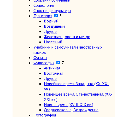
Собрания сочинений
Социология
Спорт и физкультура
Транспорт
5
Водный
Воздушный
Другое
Железная дорога и метро
Наземный
Учебники и самоучители иностранных
языков
Физика
Философия
7
Античная
Восточная
Другое
Новейшее время. Западная. (ХХ-ХХI
вв.)
Новейшее время. Отечественная. (ХХ-
ХХI вв.)
Новое время (XVIII-XIX вв.)
Средневековье, Возрождение
Фотография