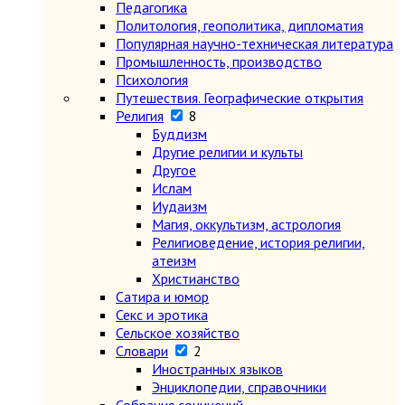
Педагогика
Политология, геополитика, дипломатия
Популярная научно-техническая литература
Промышленность, производство
Психология
Путешествия. Географические открытия
Религия
8
Буддизм
Другие религии и культы
Другое
Ислам
Иудаизм
Магия, оккультизм, астрология
Религиоведение, история религии,
атеизм
Христианство
Сатира и юмор
Секс и эротика
Сельское хозяйство
Словари
2
Иностранных языков
Энциклопедии, справочники