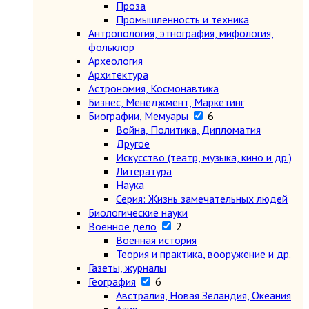
Проза
Промышленность и техника
Антропология, этнография, мифология,
фольклор
Археология
Архитектура
Астрономия, Космонавтика
Бизнес, Менеджмент, Маркетинг
Биографии, Мемуары
6
Война, Политика, Дипломатия
Другое
Искусство (театр, музыка, кино и др.)
Литература
Наука
Серия: Жизнь замечательных людей
Биологические науки
Военное дело
2
Военная история
Теория и практика, вооружение и др.
Газеты, журналы
География
6
Австралия, Новая Зеландия, Океания