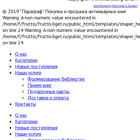
JoomShopping Download & Support
© 2019 "Параграф" Покупка и продажа антикварных книг
Warning: A non-numeric value encountered in
/home/f/fruttis/fruttis.bget.ru/public_html/templates/shaper_
on line 24 Warning: A non-numeric value encountered in
/home/f/fruttis/fruttis.bget.ru/public_html/templates/shaper_
on line 24
О нас
Категории
Новые поступления
Наши услуги
Формирование библиотек
Прием книг
Подарочные карты
Доставка и оплата
Контакты
О нас
Категории
Новые поступления
Наши услуги