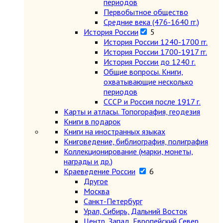
периодов
Первобытное общество
Средние века (476-1640 гг.)
История России
5
История России 1240-1700 гг.
История России 1700-1917 гг.
История России до 1240 г.
Общие вопросы. Книги,
охватывающие несколько
периодов
СССР и Россия после 1917 г.
Карты и атласы. Топогорафия, геодезия
Книги в подарок
Книги на иностранных языках
Книговедение, библиография, полиграфия
Коллекционирование (марки, монеты,
награды и др.)
Краеведение России
6
Другое
Москва
Санкт-Петербург
Урал, Сибирь, Дальний Восток
Центр, Запад, Европейский Север