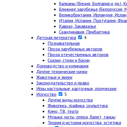
Балканы (Греция, Болгария и др.), К
Ближнее зарубежье (Белоруссия, М
Великобритания, Ирландия, Ислан
Италия, Испания, Португалия, Фра
Кавказ, Закавказье
Скандинавия, Прибалтика
Детская литература
4
Познавательная
Проза зарубежных авторов
Проза отечественных авторов
Сказки, стихи и басни
Домоводство и кулинария
Другие технические науки
Животные и звери
Законодательство и право
Игры настольные, карточные, логические
Искусство
5
Другие виды искусства
Живопись, графика, скульптура
Кино, ТВ, театр
Музыка, ноты, опера, балет, танцы
Теория и история искусства, эстетика