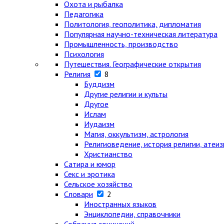
Охота и рыбалка
Педагогика
Политология, геополитика, дипломатия
Популярная научно-техническая литература
Промышленность, производство
Психология
Путешествия. Географические открытия
Религия
8
Буддизм
Другие религии и культы
Другое
Ислам
Иудаизм
Магия, оккультизм, астрология
Религиоведение, история религии, атеи
Христианство
Сатира и юмор
Секс и эротика
Сельское хозяйство
Словари
2
Иностранных языков
Энциклопедии, справочники