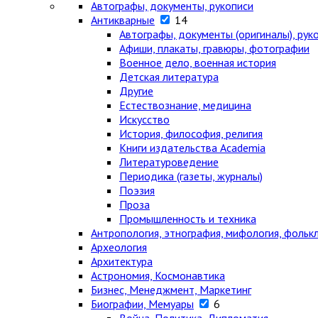
Автографы, документы, рукописи
Антикварные
14
Автографы, документы (оригиналы), рук
Афиши, плакаты, гравюры, фотографии
Военное дело, военная история
Детская литература
Другие
Естествознание, медицина
Искусство
История, философия, религия
Книги издательства Academia
Литературоведение
Периодика (газеты, журналы)
Поэзия
Проза
Промышленность и техника
Антропология, этнография, мифология, фольк
Археология
Архитектура
Астрономия, Космонавтика
Бизнес, Менеджмент, Маркетинг
Биографии, Мемуары
6