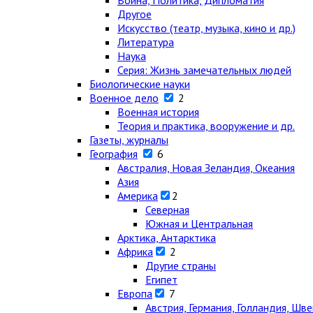
Война, Политика, Дипломатия
Другое
Искусство (театр, музыка, кино и др.)
Литература
Наука
Серия: Жизнь замечательных людей
Биологические науки
Военное дело
2
Военная история
Теория и практика, вооружение и др.
Газеты, журналы
География
6
Австралия, Новая Зеландия, Океания
Азия
Америка
2
Северная
Южная и Центральная
Арктика, Антарктика
Африка
2
Другие страны
Египет
Европа
7
Австрия, Германия, Голландия, Шв