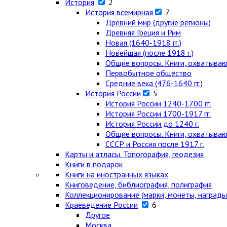
История
2
История всемирная
7
Древний мир (другие регионы)
Древняя Греция и Рим
Новая (1640-1918 гг.)
Новейшая (после 1918 г.)
Общие вопросы. Книги, охватыва
Первобытное общество
Средние века (476-1640 гг.)
История России
5
История России 1240-1700 гг.
История России 1700-1917 гг.
История России до 1240 г.
Общие вопросы. Книги, охватыва
СССР и Россия после 1917 г.
Карты и атласы. Топогорафия, геодезия
Книги в подарок
Книги на иностранных языках
Книговедение, библиография, полиграфия
Коллекционирование (марки, монеты, награды 
Краеведение России
6
Другое
Москва