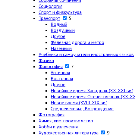
Собрания сочинений
Социология
Спорт и физкультура
Транспорт
5
Водный
Воздушный
Другое
Железная дорога и метро
Наземный
Учебники и самоучители иностранных языков
Физика
Философия
7
Античная
Восточная
Другое
Новейшее время. Западная. (ХХ-ХХI вв.)
Новейшее время. Отечественная. (ХХ-ХХI
Новое время (XVIII-XIX вв.)
Средневековье, Возрождение
Фотография
Химия, хим. производство
Хобби и увлечения
Художественная литература
9