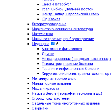
Санкт-Петербург
Урал, Сибирь, Дальний Восток
Центр, Запад, Европейский Север
Юг, Кавказ
Литературоведение
Марксистско-ленинская литература
Математика
Машиностроение, приборостроение
Медицина
6
Анатомия и физиология
Другое
Нетрадиционная (народная, восточная, 
Психиатрия, нервные болезни
Терапия и инфекционные болезни
Хирургия, онкология, травматология, ор
Металлургия, горное дело
Миниатюрные издания
Мода и красота
Науки о Земле (география, геология и др.)
Огород, сад, растения
Отдельные тома многотомных изданий
Открытки