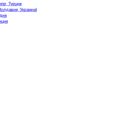
ипр, Турция
олдавия, Украина)
дия
нция