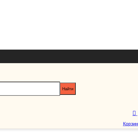
+7 926 7851
+7 495 953 6
paragraf-book@yandex
Пн-Пт 11:00 - 20:00 Сб-Вс 12:00 - 18
Корзин