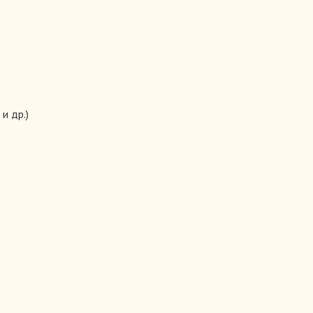
100.00 руб.
и др.)
39 простых шагов к счастью.
550.00 руб.