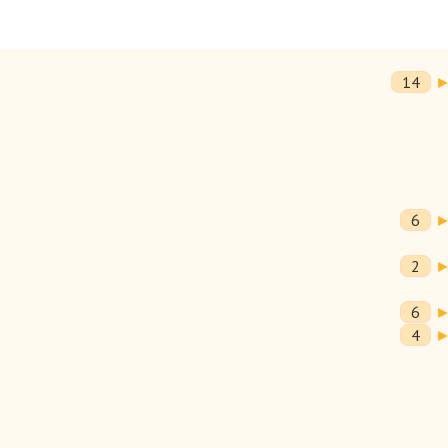
14
е креативных способностей ребенка-
6
2
6
4