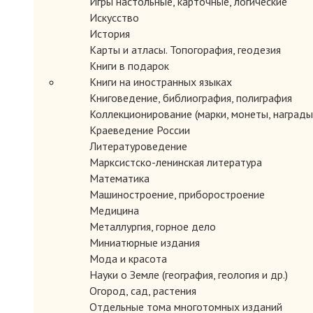
Игры настольные, карточные, логические
Искусство
История
Карты и атласы. Топогорафия, геодезия
Книги в подарок
Книги на иностранных языках
Книговедение, библиография, полиграфия
ЗАКАЗАТЬ
Коллекционирование (марки, монеты, награды 
Краеведение России
Литературоведение
Марксистско-ленинская литература
Математика
Машиностроение, приборостроение
Медицина
Металлургия, горное дело
Миниатюрные издания
Мода и красота
Науки о Земле (география, геология и др.)
ЗАКАЗАТЬ
Огород, сад, растения
Отдельные тома многотомных изданий