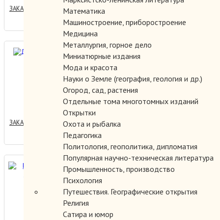
ЗАКАЗАТЬ
Математика
Машиностроение, приборостроение
Медицина
Металлургия, горное дело
Дикое сердце.
Миниатюрные издания
Мода и красота
Науки о Земле (география, геология и др.)
Огород, сад, растения
400.00 руб.
Отдельные тома многотомных изданий
Открытки
ЗАКАЗАТЬ
Охота и рыбалка
Педагогика
Политология, геополитика, дипломатия
Популярная научно-техническая литература
Из недавнего прошлого.
Промышленность, производство
Психология
Путешествия. Географические открытия
Религия
5000.00 руб.
Сатира и юмор