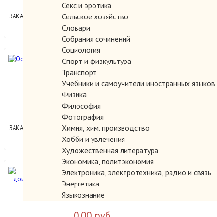
Секс и эротика
Сельское хозяйство
ЗАКАЗАТЬ
Словари
Собрания сочинений
Социология
Остров сокровищ.
Спорт и физкультура
Транспорт
Учебники и самоучители иностранных языков
Физика
300.00 руб.
Философия
Фотография
Химия, хим. производство
ЗАКАЗАТЬ
Хобби и увлечения
Художественная литература
Экономика, политэкономия
Приключения
Электроника, электротехника, радио и связь
доисторического мальчика.
Энергетика
Языкознание
0.00 руб.