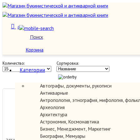
0
Детская литература
Поиск
О нас
Корзина
Количество:
Сортировка:
Категории
Автографы, документы, рукописи
Антикварные
Айна.
Антропология, этнография, мифология, фольк
Археология
Архитектура
Астрономия, Космонавтика
0.00 руб.
Бизнес, Менеджмент, Маркетинг
Биографии, Мемуары