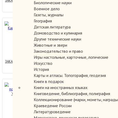
ЗАКАЗАТЬ
Биологические науки
Военное дело
Газеты, журналы
География
Бобкин день. Картинки
Детская литература
Сесиля Олдина.
Домоводство и кулинария
Другие технические науки
Животные и звери
1000.00 руб.
Законодательство и право
Игры настольные, карточные, логические
ЗАКАЗАТЬ
Искусство
История
Карты и атласы. Топогорафия, геодезия
Книги в подарок
Вторая книга после букваря.
Книги на иностранных языках
`Охота пуще неволи`.
Книговедение, библиография, полиграфия
Коллекционирование (марки, монеты, награды 
Краеведение России
0.00 руб.
Литературоведение
Марксистско-ленинская литература