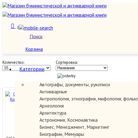
0
Фантастика зарубежная
Поиск
О нас
Корзина
Количество:
Сортировка:
Категории
Автографы, документы, рукописи
Антикварные
Overlord. 1 том. Король-
Антропология, этнография, мифология, фольк
нежить.
Археология
Архитектура
Астрономия, Космонавтика
650.00 руб.
Бизнес, Менеджмент, Маркетинг
Биографии, Мемуары