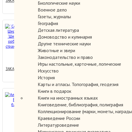
ЗАКАЗАТЬ
Биологические науки
Военное дело
Газеты, журналы
География
`Секретный архив Шерлока
Детская литература
Холмса`. `Шерлок Холмс на
Домоводство и кулинария
орбите`.`Братство страха`.
Другие технические науки
Комплект из 3-х книг.
Животные и звери
1000.00 руб.
Законодательство и право
Игры настольные, карточные, логические
ЗАКАЗАТЬ
Искусство
История
Карты и атласы. Топогорафия, геодезия
Книги в подарок
Алмазный век, или Букварь
Книги на иностранных языках
для благородных девиц.
Книговедение, библиография, полиграфия
Коллекционирование (марки, монеты, награды 
Краеведение России
300.00 руб.
Литературоведение
Марксистско-ленинская литература