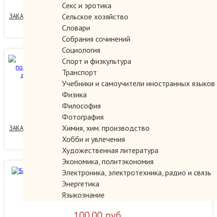
Секс и эротика
Сельское хозяйство
ЗАКАЗАТЬ
Словари
Собрания сочинений
Социология
Артур - полководец. За
Спорт и физкультура
далью волн
Транспорт
Учебники и самоучители иностранных языков
Физика
250.00 руб.
Философия
Фотография
Химия, хим. производство
ЗАКАЗАТЬ
Хобби и увлечения
Художественная литература
Экономика, политэкономия
Батальоны тьмы.
Электроника, электротехника, радио и связь
Энергетика
Языкознание
100.00 руб.