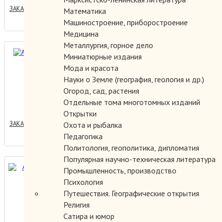
ЗАКАЗАТЬ
Математика
Машиностроение, приборостроение
Медицина
Металлургия, горное дело
Анкор - ученик.
Миниатюрные издания
Мода и красота
Науки о Земле (география, геология и др.)
Огород, сад, растения
200.00 руб.
Отдельные тома многотомных изданий
Открытки
ЗАКАЗАТЬ
Охота и рыбалка
Педагогика
Политология, геополитика, дипломатия
Популярная научно-техническая литература
Антиутопия XX века.
Промышленность, производство
Психология
Путешествия. Географические открытия
Религия
250.00 руб.
Сатира и юмор