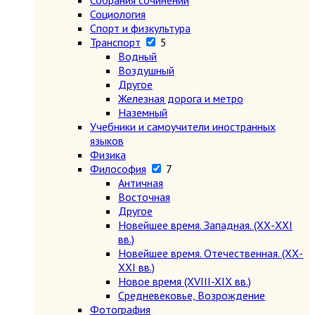
Собрания сочинений
Социология
Спорт и физкультура
Транспорт
5
Водный
Воздушный
Другое
Железная дорога и метро
Наземный
Учебники и самоучители иностранных
языков
Физика
Философия
7
Античная
Восточная
Другое
Новейшее время. Западная. (ХХ-ХХI
вв.)
Новейшее время. Отечественная. (ХХ-
ХХI вв.)
Новое время (XVIII-XIX вв.)
Средневековье, Возрождение
Фотография