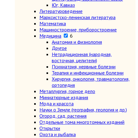
Юг, Кавказ
Литературоведение
Марксистско-ленинская литература
Математика
Машиностроение, приборостроение
Медицина
6
Анатомия и физиология
Другое
Нетрадиционная (народная,
восточная, целители)
Психиатрия, нервные болезни
Терапия и инфекционные болезни
Хирургия, онкология, травматология,
ортопедия
Металлургия, горное дело
Миниатюрные издания
Мода и красота
Науки о Земле (география, геология и др.)
Огород, сад, растения
Отдельные тома многотомных изданий
Открытки
Охота и рыбалка