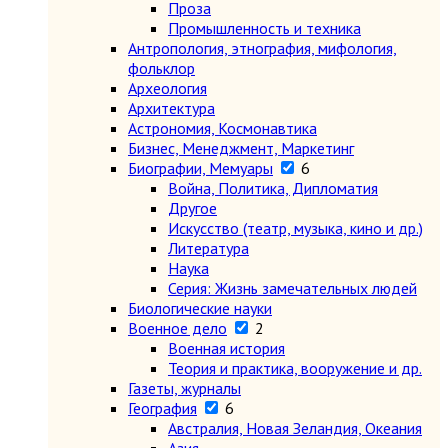
Проза
Промышленность и техника
Антропология, этнография, мифология,
фольклор
Археология
Архитектура
Астрономия, Космонавтика
Бизнес, Менеджмент, Маркетинг
Биографии, Мемуары
6
Война, Политика, Дипломатия
Другое
Искусство (театр, музыка, кино и др.)
Литература
Наука
Серия: Жизнь замечательных людей
Биологические науки
Военное дело
2
Военная история
Теория и практика, вооружение и др.
Газеты, журналы
География
6
Австралия, Новая Зеландия, Океания