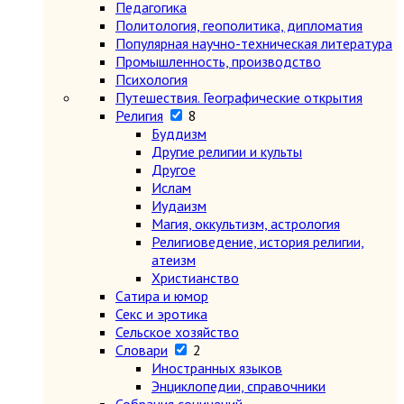
Педагогика
Политология, геополитика, дипломатия
Популярная научно-техническая литература
Промышленность, производство
Психология
Путешествия. Географические открытия
Религия
8
Буддизм
Другие религии и культы
Другое
Ислам
Иудаизм
Магия, оккультизм, астрология
Религиоведение, история религии,
атеизм
Христианство
Сатира и юмор
Секс и эротика
Сельское хозяйство
Словари
2
Иностранных языков
Энциклопедии, справочники