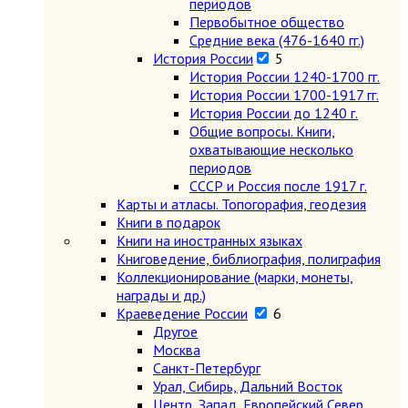
периодов
Первобытное общество
Средние века (476-1640 гг.)
История России
5
История России 1240-1700 гг.
История России 1700-1917 гг.
История России до 1240 г.
Общие вопросы. Книги,
охватывающие несколько
периодов
СССР и Россия после 1917 г.
Карты и атласы. Топогорафия, геодезия
Книги в подарок
Книги на иностранных языках
Книговедение, библиография, полиграфия
Коллекционирование (марки, монеты,
награды и др.)
Краеведение России
6
Другое
Москва
Санкт-Петербург
Урал, Сибирь, Дальний Восток
Центр, Запад, Европейский Север