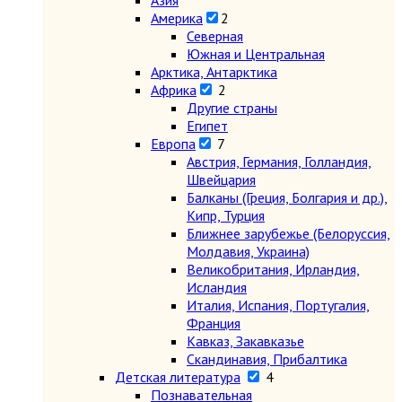
Азия
Америка
2
Северная
Южная и Центральная
Арктика, Антарктика
Африка
2
Другие страны
Египет
Европа
7
Австрия, Германия, Голландия,
Швейцария
Балканы (Греция, Болгария и др.),
Кипр, Турция
Ближнее зарубежье (Белоруссия,
Молдавия, Украина)
Великобритания, Ирландия,
Исландия
Италия, Испания, Португалия,
Франция
Кавказ, Закавказье
Скандинавия, Прибалтика
Детская литература
4
Познавательная