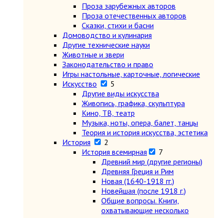
Проза зарубежных авторов
Проза отечественных авторов
Сказки, стихи и басни
Домоводство и кулинария
Другие технические науки
Животные и звери
Законодательство и право
Игры настольные, карточные, логические
Искусство
5
Другие виды искусства
Живопись, графика, скульптура
Кино, ТВ, театр
Музыка, ноты, опера, балет, танцы
Теория и история искусства, эстетика
История
2
История всемирная
7
Древний мир (другие регионы)
Древняя Греция и Рим
Новая (1640-1918 гг.)
Новейшая (после 1918 г.)
Общие вопросы. Книги,
охватывающие несколько