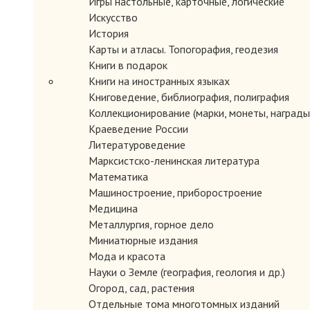
Игры настольные, карточные, логические
Искусство
История
Карты и атласы. Топогорафия, геодезия
Книги в подарок
Книги на иностранных языках
Книговедение, библиография, полиграфия
ЗАКАЗАТЬ
Коллекционирование (марки, монеты, награды 
Краеведение России
Литературоведение
Марксистско-ленинская литература
Математика
Машиностроение, приборостроение
Медицина
Металлургия, горное дело
Миниатюрные издания
Мода и красота
Науки о Земле (география, геология и др.)
ЗАКАЗАТЬ
Огород, сад, растения
Отдельные тома многотомных изданий