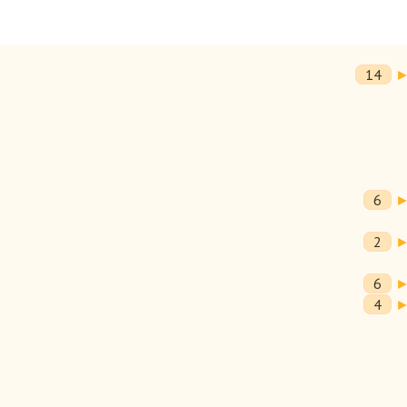
14
я.
6
2
6
4
ла.