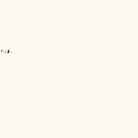
500.00 руб.
и др.)
Годы глобального противостояния
500.00 руб.