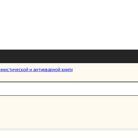
ировка:
`Где кровь Русская пролилась, там и Земля Русс