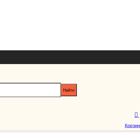
+7 926 7851
+7 495 953 6
paragraf-book@yandex
Пн-Пт 11:00 - 20:00 Сб-Вс 12:00 - 18
кая!` Кавказский рубеж Руси
Корзин