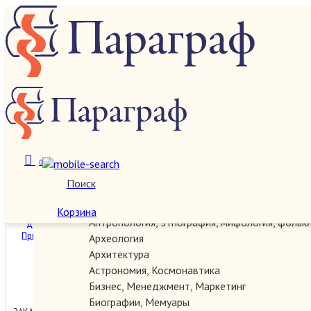
Проза отечественных авторов
О нас
Количество:
Сортировка:
Категории
0
Поиск
Автографы, документы, рукописи
Антикварные
Алиса и драконозавр.
Корзина
Антропология, этнография, мифология, фольк
Принцы в башне
Археология
Архитектура
Астрономия, Космонавтика
250.00 руб.
Бизнес, Менеджмент, Маркетинг
Биографии, Мемуары