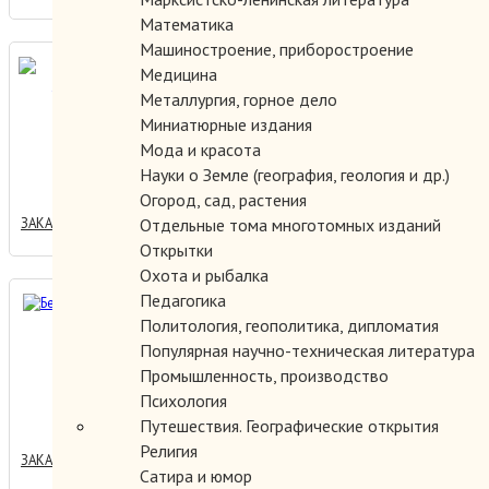
Математика
Машиностроение, приборостроение
Белеет парус одинокий.
Медицина
Металлургия, горное дело
Миниатюрные издания
Мода и красота
200.00 руб.
Науки о Земле (география, геология и др.)
Огород, сад, растения
ЗАКАЗАТЬ
Отдельные тома многотомных изданий
Открытки
Охота и рыбалка
Педагогика
Беседы в вагоне.
Политология, геополитика, дипломатия
Популярная научно-техническая литература
Промышленность, производство
150.00 руб.
Психология
Путешествия. Географические открытия
Религия
ЗАКАЗАТЬ
Сатира и юмор