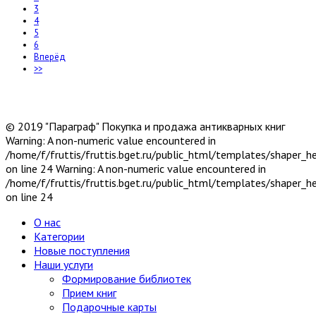
3
4
5
6
Вперёд
>>
© 2019 "Параграф" Покупка и продажа антикварных книг
Warning: A non-numeric value encountered in
/home/f/fruttis/fruttis.bget.ru/public_html/templates/shaper_
on line 24 Warning: A non-numeric value encountered in
/home/f/fruttis/fruttis.bget.ru/public_html/templates/shaper_
on line 24
О нас
Категории
Новые поступления
Наши услуги
Формирование библиотек
Прием книг
Подарочные карты