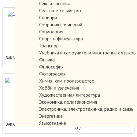
Секс и эротика
Сельское хозяйство
Близко-далеко.
Словари
Собрания сочинений
Социология
Спорт и физкультура
1000.00 руб.
Транспорт
Учебники и самоучители иностранных языков
ЗАКАЗАТЬ
Физика
Философия
Фотография
Химия, хим. производство
Богатырская история.
Хобби и увлечения
Художественная литература
Экономика, политэкономия
250.00 руб.
Электроника, электротехника, радио и связь
Энергетика
Языкознание
ЗАКАЗАТЬ