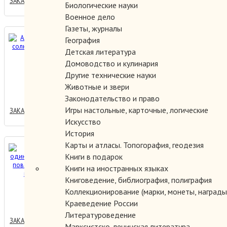
ЗАКАЗАТЬ
Биологические науки
Военное дело
Газеты, журналы
Альберт Иванов солнечный
География
зайчик.
Детская литература
Домоводство и кулинария
Другие технические науки
400.00 руб.
Животные и звери
Законодательство и право
Игры настольные, карточные, логические
ЗАКАЗАТЬ
Искусство
История
Карты и атласы. Топогорафия, геодезия
Белеет парус
Книги в подарок
одинокий.Северная
Книги на иностранных языках
повесть.Повесть о
Книговедение, библиография, полиграфия
настоящем человеке.
Коллекционирование (марки, монеты, награды 
250.00 руб.
Краеведение России
Литературоведение
ЗАКАЗАТЬ
Марксистско-ленинская литература