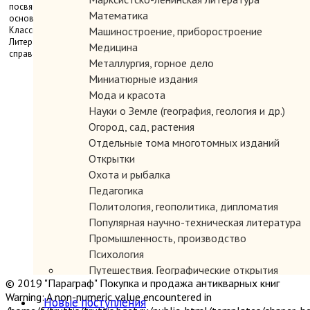
посвященные Лермонтову, и важнейшие газетные статьи. Помимо
Математика
основного раздела в библиографию включены и специальные разделы:
Классики марксизма-ленинизма о Лермонтове, Лермонтов в искусстве,
Машиностроение, приборостроение
Литература о лермонтовсих памятных местах и мемориальных музеях,
Медицина
справочно-библиографические пособия.
Металлургия, горное дело
Миниатюрные издания
Мода и красота
Науки о Земле (география, геология и др.)
Огород, сад, растения
Отдельные тома многотомных изданий
Открытки
Охота и рыбалка
Педагогика
Политология, геополитика, дипломатия
Популярная научно-техническая литература
Промышленность, производство
Психология
Путешествия. Географические открытия
© 2019 "Параграф" Покупка и продажа антикварных книг
Религия
Warning: A non-numeric value encountered in
Новые поступления
Сатира и юмор