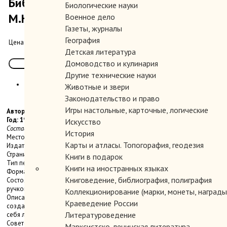
Библиография литературы о
Биологические науки
М.Ю.Лермонтове. 1917 - 1977.
Военное дело
Газеты, журналы
География
300.00 руб.
Цена:
Детская литература
Домоводство и кулинария
Другие технические науки
Животные и звери
Законодательство и право
Игры настольные, карточные, логические
Автор:
Год: 1980
Искусство
Составитель О. В. Миллер.
История
Место издания: Л.
Карты и атласы. Топогорафия, геодезия
Издательство: Наука
Страниц: 515 с.
Книги в подарок
Тип переплета: Твердый
Книги на иностранных языках
Формат книги: стандартный
Книговедение, библиография, полиграфия
Состояние: Очень хорошее. На форзаце спереди дарственная надпись
ручкой.
Коллекционирование (марки, монеты, награды 
Описание: Настоящая работа представляет собой первую попытку
Краеведение России
создания библиографического указателя за 1917 - 1977 гг и включает в
Литературоведение
себя литературу о Лермонтове на русском языке, изданную в пределах
Советского Союза - книги, журнальные статьи, полностью или частично
Марксистско-ленинская литература