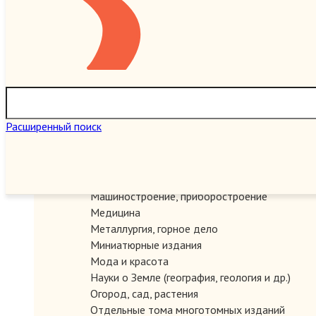
Игры настольные, карточные, логические
Искусство
История
Карты и атласы. Топогорафия, геодезия
Книги в подарок
Книги на иностранных языках
Книговедение, библиография, полиграфия
Коллекционирование (марки, монеты, награды 
Расширенный поиск
Краеведение России
Литературоведение
Марксистско-ленинская литература
Математика
Машиностроение, приборостроение
Медицина
Металлургия, горное дело
Миниатюрные издания
Мода и красота
Науки о Земле (география, геология и др.)
Огород, сад, растения
Отдельные тома многотомных изданий