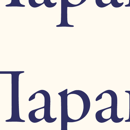
лор
тии*, Диль *Византийская императрица*, Перваноглу *Андроник
император*.