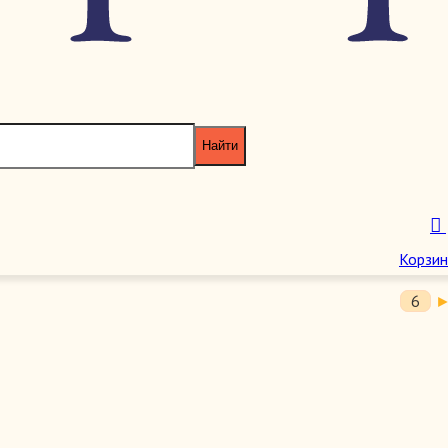
5
2
6
Корзин
6