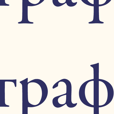
14
6
2
6
4
 Комнен*, Безобразов *Император Михаил*, Филео *Падение