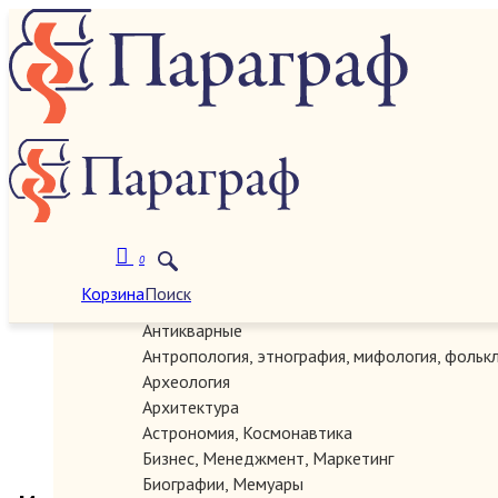
О нас
Категории
0
Корзина
Поиск
Автографы, документы, рукописи
Антикварные
Антропология, этнография, мифология, фольк
Археология
Архитектура
Астрономия, Космонавтика
Бизнес, Менеджмент, Маркетинг
Биографии, Мемуары