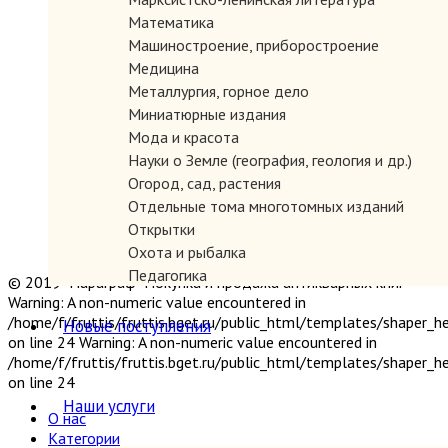
Математика
Машиностроение, приборостроение
Медицина
Металлургия, горное дело
Миниатюрные издания
Мода и красота
Науки о Земле (география, геология и др.)
Огород, сад, растения
Отдельные тома многотомных изданий
Открытки
Охота и рыбалка
Педагогика
© 2019 "Параграф" Покупка и продажа антикварных книг
Политология, геополитика, дипломатия
Warning: A non-numeric value encountered in
Популярная научно-техническая литература
/home/f/fruttis/fruttis.bget.ru/public_html/templates/shaper_
Новые поступления
on line 24 Warning: A non-numeric value encountered in
Промышленность, производство
/home/f/fruttis/fruttis.bget.ru/public_html/templates/shaper_
Психология
on line 24
Путешествия. Географические открытия
Наши услуги
Религия
О нас
Сатира и юмор
Категории