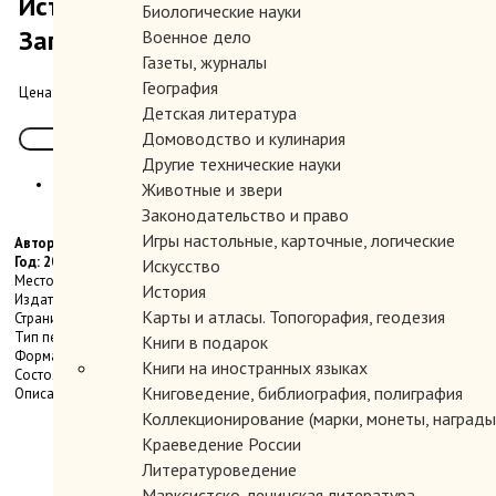
История моей жизни в фотографиях.
Биологические науки
Загорск. Москва. Лондон.
Военное дело
Газеты, журналы
География
1000.00 руб.
Цена:
Детская литература
Домоводство и кулинария
Другие технические науки
Животные и звери
Законодательство и право
Игры настольные, карточные, логические
Автор: Маслов А.С.
Год: 2007
Искусство
Место издания:
История
Издательство: Lin-art design studio.
Карты и атласы. Топогорафия, геодезия
Страниц: 168 с., ил.
Тип переплета: Твердый
Книги в подарок
Формат книги: Энциклопедический
Книги на иностранных языках
Состояние: Отличное. Футляр.
Книговедение, библиография, полиграфия
Описание:
Коллекционирование (марки, монеты, награды 
Краеведение России
Литературоведение
Марксистско-ленинская литература